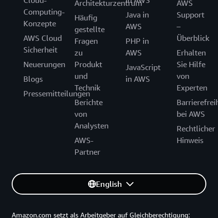
Cloud-
in AWS
Architekturzentrum
AWS
Computing-
Java in
Support
Häufig
Konzepte
AWS
–
gestellte
AWS Cloud
Überblick
Fragen
PHP in
Sicherheit
zu
AWS
Erhalten
Neuerungen
Produkt
Sie Hilfe
JavaScript
und
von
Blogs
in AWS
Technik
Experten
Pressemitteilungen
Berichte
Barrierefrei
von
bei AWS
Analysten
Rechtlicher
AWS-
Hinweis
Partner
English
Amazon.com setzt als Arbeitgeber auf Gleichberechtigung: