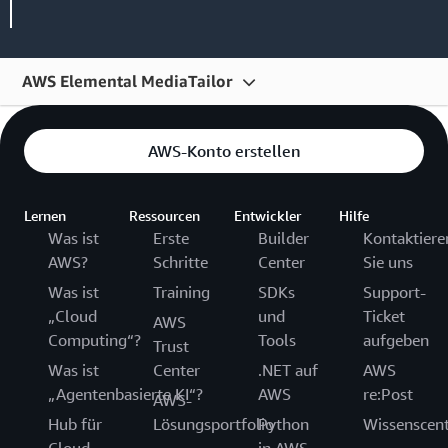
AWS Elemental MediaTailor
Übersicht
AWS-Konto erstellen
Features
Preise
Lernen
Ressourcen
Entwickler
Hilfe
Was ist
Erste
Builder
Kontaktiere
Erste Schritte
AWS?
Schritte
Center
Sie uns
Ressourcen
Was ist
Training
SDKs
Support-
„Cloud
und
Ticket
Häufig gestellte Fragen
AWS
Computing“?
Tools
aufgeben
Trust
Was ist
Center
.NET auf
AWS
„Agentenbasierte KI“?
AWS
re:Post
AWS-
Hub für
Lösungsportfolio
Python
Wissenscen