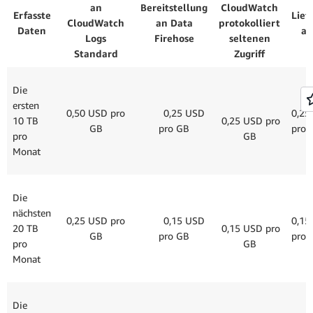
an
Bereitstellung
CloudWatch
Erfasste
Lief
CloudWatch
an Data
protokolliert
Daten
an
Logs
Firehose
seltenen
Standard
Zugriff
Die
ersten
0,50 USD pro
0,25 USD
0,25
10 TB
0,25 USD pro
GB
pro GB
pro 
pro
GB
Monat
Die
nächsten
0,25 USD pro
0,15 USD
0,15
20 TB
0,15 USD pro
GB
pro GB
pro 
pro
GB
Monat
Die