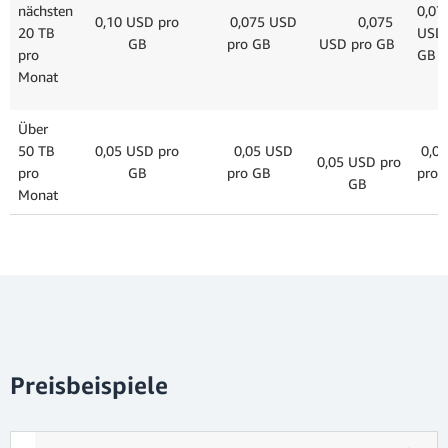
nächsten
0,07
0,10 USD pro
0,075 USD
0,075
20 TB
USD 
GB
pro GB
USD pro GB
pro
GB
Monat
Über
50 TB
0,05 USD pro
0,05 USD
0,0
0,05 USD pro
pro
GB
pro GB
pro 
GB
Monat
Preisbeispiele