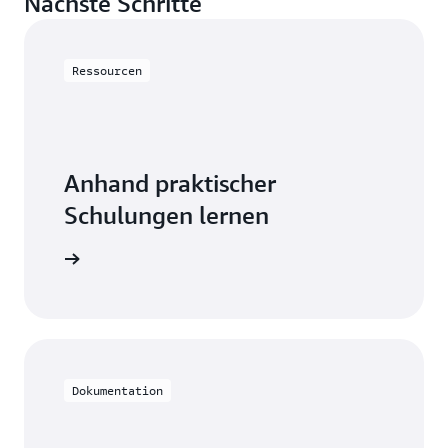
Nächste Schritte
Ressourcen
Anhand praktischer
Schulungen lernen
e mit RDS
Dokumentation