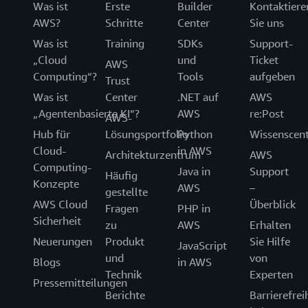
Was ist
Erste
Builder
Kontaktiere
AWS?
Schritte
Center
Sie uns
Was ist
Training
SDKs
Support-
„Cloud
und
Ticket
AWS
Computing“?
Tools
aufgeben
Trust
Was ist
Center
.NET auf
AWS
„Agentenbasierte KI“?
AWS
re:Post
AWS-
Hub für
Lösungsportfolio
Python
Wissenscen
Cloud-
in AWS
Architekturzentrum
AWS
Computing-
Java in
Support
Häufig
Konzepte
AWS
–
gestellte
AWS Cloud
Überblick
Fragen
PHP in
Sicherheit
zu
AWS
Erhalten
Neuerungen
Produkt
Sie Hilfe
JavaScript
und
von
Blogs
in AWS
Technik
Experten
Pressemitteilungen
Berichte
Barrierefrei