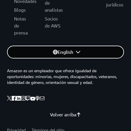
Novedades
de
jurídicos
Blogs
analistas
Notas
Socios
de
de AWS
prensa
English
Amazon es un empleador que ofrece igualdad de
oportunidades: minorías, mujeres, discapacitados, veteranos,
identidad de género, orientación sexual y edad.
Volver arriba
Privacidad
Términos del sitio