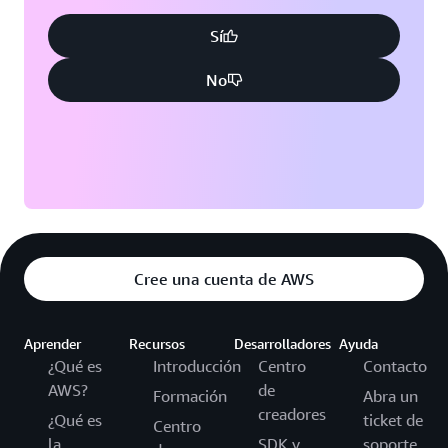
Sí
No
Cree una cuenta de AWS
Aprender
Recursos
Desarrolladores
Ayuda
¿Qué es
Introducción
Centro
Contacto
AWS?
de
Formación
Abra un
creadores
¿Qué es
ticket de
Centro
la
SDK y
soporte