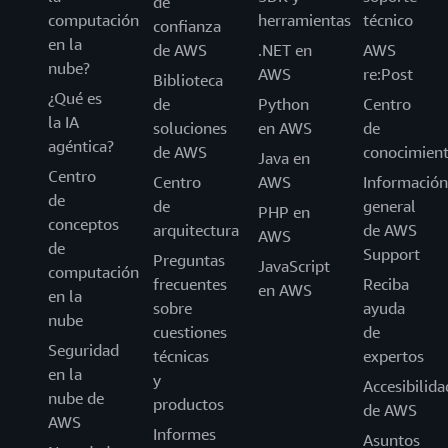
de
computación
herramientas
técnico
confianza
en la
de AWS
.NET en
AWS
nube?
AWS
re:Post
Biblioteca
¿Qué es
de
Python
Centro
la IA
soluciones
en AWS
de
agéntica?
de AWS
conocimien
Java en
Centro
Centro
AWS
Información
de
de
general
PHP en
conceptos
arquitectura
de AWS
AWS
de
Support
Preguntas
JavaScript
computación
frecuentes
Reciba
en AWS
en la
sobre
ayuda
nube
cuestiones
de
Seguridad
técnicas
expertos
en la
y
Accesibilida
nube de
productos
de AWS
AWS
Informes
Asuntos