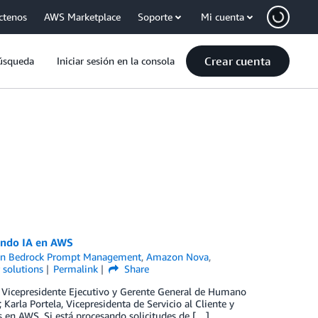
ctenos
AWS Marketplace
Soporte
Mi cuenta
Crear cuenta
úsqueda
Iniciar sesión en la consola
ando IA en AWS
n Bedrock Prompt Management
,
Amazon Nova
,
 solutions
Permalink
Share
, Vicepresidente Ejecutivo y Gerente General de Humano
arla Portela, Vicepresidenta de Servicio al Cliente y
en AWS. Si está procesando solicitudes de […]