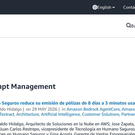
English
Contá
B
ompt Management
Seguros reduce su emisión de pólizas de 8 días a 3 minutos us
ldo Hidalgo
on
29 MAY 2026
in
Amazon Bedrock AgentCore
,
Amazo
extract
,
Architecture
,
Artificial Intelligence
,
Customer Solutions
,
Partner
aldo Hidalgo, Arquitecto de Soluciones en la Nube en AWS; Jose Zapata
Juan Carlos Restrepo, vicepresidente de Tecnología en Humano Seguros; K
nes en Humano Seguros y Gina Acosta, Gerente de Ventas Empresariales 