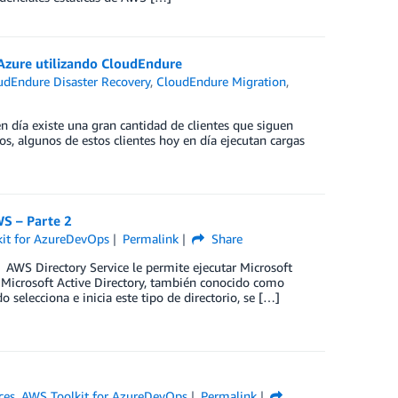
Azure utilizando CloudEndure
udEndure Disaster Recovery
,
CloudEndure Migration
,
día existe una gran cantidad de clientes que siguen
dos, algunos de estos clientes hoy en día ejecutan cargas
WS – Parte 2
it for AzureDevOps
Permalink
Share
M AWS Directory Service le permite ejecutar Microsoft
 Microsoft Active Directory, también conocido como
elecciona e inicia este tipo de directorio, se […]
ces
,
AWS Toolkit for AzureDevOps
Permalink