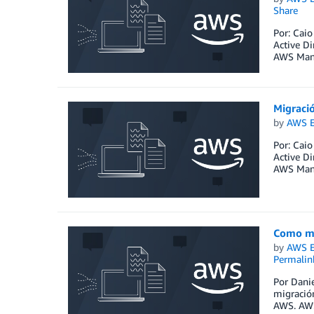
Share
Por: Caio
Active Di
AWS Manag
Migració
by
AWS E
Por: Caio
Active Di
AWS Manag
Como mi
by
AWS E
Permalin
Por Dani
migració
AWS. AWS