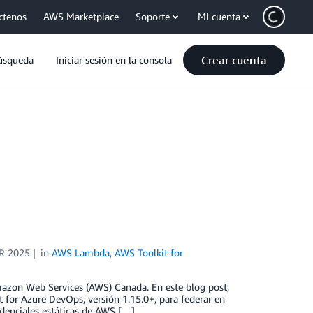
ctenos
AWS Marketplace
Soporte
Mi cuenta
Crear cuenta
úsqueda
Iniciar sesión en la consola
R 2025
in
AWS Lambda
,
AWS Toolkit for
mazon Web Services (AWS) Canada. En este blog post,
for Azure DevOps, versión 1.15.0+, para federar en
edenciales estáticas de AWS […]