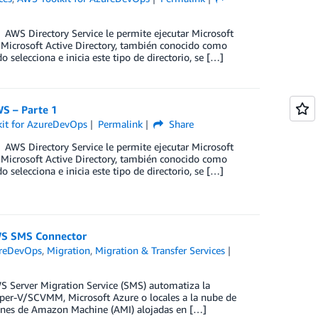
M AWS Directory Service le permite ejecutar Microsoft
 Microsoft Active Directory, también conocido como
elecciona e inicia este tipo de directorio, se […]
WS – Parte 1
it for AzureDevOps
Permalink
Share
M AWS Directory Service le permite ejecutar Microsoft
 Microsoft Active Directory, también conocido como
elecciona e inicia este tipo de directorio, se […]
WS SMS Connector
ureDevOps
,
Migration
,
Migration & Transfer Services
 Server Migration Service (SMS) automatiza la
er-V/SCVMM, Microsoft Azure o locales a la nube de
enes de Amazon Machine (AMI) alojadas en […]