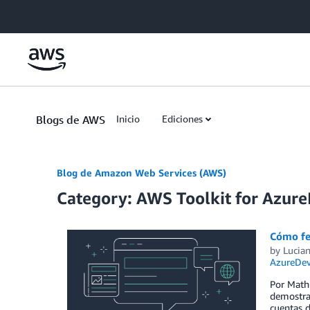
Skip to Main Content
Blogs de AWS
Inicio
Ediciones
Blog de Amazon Web Services (AWS)
Category: AWS Toolkit for Azur
Cómo fe
by
Lucia
AzureDe
Por Mathi
demostrar
cuentas d