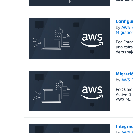
Configu
by
AWS E
Migration
Por Ebrah
una estra
de trabaj
Migració
by
AWS E
Por: Caio
Active Di
AWS Manag
Integra
by
AWS E