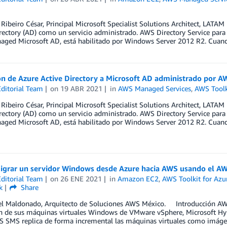
 Ribeiro César, Principal Microsoft Specialist Solutions Architect, LATA
rectory (AD) como un servicio administrado. AWS Directory Service para
ed Microsoft AD, está habilitado por Windows Server 2012 R2. Cuando s
n de Azure Active Directory a Microsoft AD administrado por A
ditorial Team
on
19 ABR 2021
in
AWS Managed Services
,
AWS Toolk
 Ribeiro César, Principal Microsoft Specialist Solutions Architect, LATA
rectory (AD) como un servicio administrado. AWS Directory Service para
ed Microsoft AD, está habilitado por Windows Server 2012 R2. Cuando s
grar un servidor Windows desde Azure hacia AWS usando el A
ditorial Team
on
26 ENE 2021
in
Amazon EC2
,
AWS Toolkit for Az
k
Share
el Maldonado, Arquitecto de Soluciones AWS México. Introducción AWS
n de sus máquinas virtuales Windows de VMware vSphere, Microsoft Hyp
 SMS replica de forma incremental las máquinas virtuales como imág