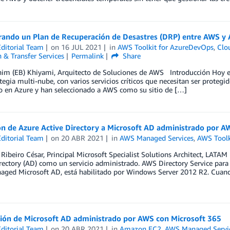
rando un Plan de Recuperación de Desastres (DRP) entre AWS y 
ditorial Team
on
16 JUL 2021
in
AWS Toolkit for AzureDevOps
,
Clo
 & Transfer Services
Permalink
Share
im (EB) Khiyami, Arquitecto de Soluciones de AWS Introducción Hoy en 
tegia multi-nube, con varios servicios críticos que necesitan ser protegi
o en Azure y han seleccionado a AWS como su sitio de […]
n de Azure Active Directory a Microsoft AD administrado por A
ditorial Team
on
20 ABR 2021
in
AWS Managed Services
,
AWS Toolk
 Ribeiro César, Principal Microsoft Specialist Solutions Architect, LATA
rectory (AD) como un servicio administrado. AWS Directory Service para
ed Microsoft AD, está habilitado por Windows Server 2012 R2. Cuando s
ción de Microsoft AD administrado por AWS con Microsoft 365
ditorial Team
on
20 ABR 2021
in
Amazon EC2
,
AWS Managed Servi