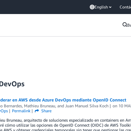
English
Contá
B
eDevOps
derar en AWS desde Azure DevOps mediante OpenID Connect
no Bernardes
,
Mathieu Bruneau
, and
Juan Manuel Silva Koch
on
10 MA
vOps
Permalink
Share
eu Bruneau, arquitecto de soluciones especializado en containers en A
é cómo utilizar las opciones de OpenID Connect (OIDC) de AWS Toolkit 
e AWS y obtener credenciales temporales sin tener que gestionar las cr