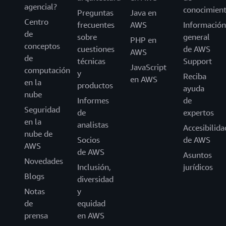
agencial?
conocimien
Preguntas
Java en
Centro
frecuentes
AWS
Información
de
sobre
general
PHP en
conceptos
cuestiones
de AWS
AWS
de
técnicas
Support
JavaScript
computación
y
Reciba
en AWS
en la
productos
ayuda
nube
Informes
de
Seguridad
de
expertos
en la
analistas
Accesibilida
nube de
Socios
de AWS
AWS
de AWS
Asuntos
Novedades
Inclusión,
jurídicos
Blogs
diversidad
Notas
y
de
equidad
prensa
en AWS