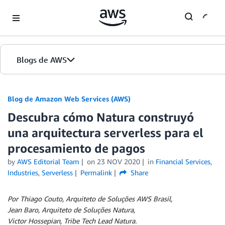
Skip to Main Content
Blogs de AWS
Inicio
Blog de Amazon Web Services (AWS)
Descubra cómo Natura construyó
Ediciones
una arquitectura serverless para el
procesamiento de pagos
by
AWS Editorial Team
on
23 NOV 2020
in
Financial Services
,
Industries
,
Serverless
Permalink
Share
Por Thiago Couto, Arquiteto de Soluções AWS Brasil,
Jean Baro, Arquiteto de Soluções Natura,
Victor Hossepian, Tribe Tech Lead Natura.