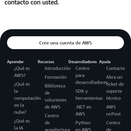
contacto con usted.
Cree una cuenta de AWS
Aprender
Recursos
Desarrolladores
Ayuda
¿Qué es
Introducción
Centro
Contacto
AWS?
para
Formación
Abra un
desarrolladores
¿Qué es
ticket de
Biblioteca
la
SDK y
soporte
de
computación
herramientas
técnico
soluciones
en la
de AWS
.NET en
AWS
nube?
AWS
re:Post
Centro
¿Qué es
de
Python
Centro
la IA
arquitectura
en AWS
de