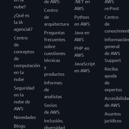
de AWS
.NET en
AWS
nube?
AWS
re:Post
Centro
¿Qué es
de
Python
Centro
la IA
arquitectura
en AWS
de
agencial?
conocimien
Preguntas
Java en
Centro
frecuentes
AWS
Información
de
sobre
general
PHP en
conceptos
cuestiones
de AWS
AWS
de
técnicas
Support
JavaScript
computación
y
Reciba
en AWS
en la
productos
ayuda
nube
Informes
de
Seguridad
de
expertos
en la
analistas
Accesibilida
nube de
Socios
de AWS
AWS
de AWS
Asuntos
Novedades
Inclusión,
jurídicos
Blogs
diversidad