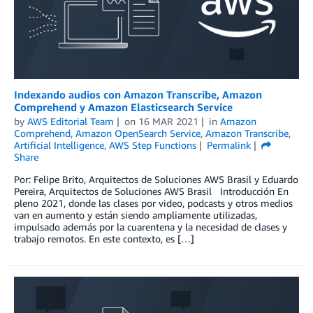
Indexando audios con Amazon Transcribe, Amazon
Comprehend y Amazon Elasticsearch Service
by
AWS Editorial Team
on
16 MAR 2021
in
Amazon
Comprehend
,
Amazon OpenSearch Service
,
Amazon Transcribe
,
Artificial Intelligence
,
AWS Step Functions
Permalink
Share
Por: Felipe Brito, Arquitectos de Soluciones AWS Brasil y Eduardo
Pereira, Arquitectos de Soluciones AWS Brasil Introducción En
pleno 2021, donde las clases por video, podcasts y otros medios
van en aumento y están siendo ampliamente utilizadas,
impulsado además por la cuarentena y la necesidad de clases y
trabajo remotos. En este contexto, es […]