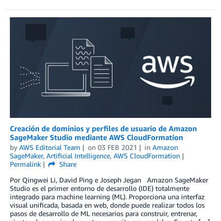
Creación de dominios y perfiles de usuario de Amazon
SageMaker Studio mediante AWS CloudFormation
by
AWS Editorial Team
on
03 FEB 2021
in
Amazon
SageMaker
,
Artificial Intelligence
,
AWS CloudFormation
Permalink
Share
Por Qingwei Li, David Ping e Joseph Jegan Amazon SageMaker
Studio es el primer entorno de desarrollo (IDE) totalmente
integrado para machine learning (ML). Proporciona una interfaz
visual unificada, basada en web, donde puede realizar todos los
pasos de desarrollo de ML necesarios para construir, entrenar,