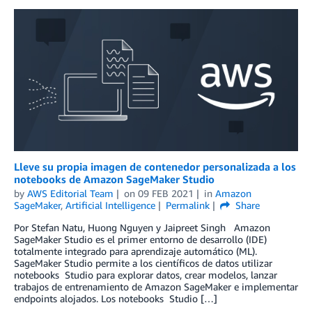
Lleve su propia imagen de contenedor personalizada a los
notebooks de Amazon SageMaker Studio
by
AWS Editorial Team
on
09 FEB 2021
in
Amazon
SageMaker
,
Artificial Intelligence
Permalink
Share
Por Stefan Natu, Huong Nguyen y Jaipreet Singh Amazon
SageMaker Studio es el primer entorno de desarrollo (IDE)
totalmente integrado para aprendizaje automático (ML).
SageMaker Studio permite a los científicos de datos utilizar
notebooks Studio para explorar datos, crear modelos, lanzar
trabajos de entrenamiento de Amazon SageMaker e implementar
endpoints alojados. Los notebooks Studio […]