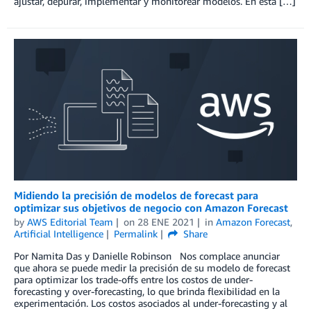
ajustar, depurar, implementar y monitorear modelos. En esta […]
Midiendo la precisión de modelos de forecast para
optimizar sus objetivos de negocio con Amazon Forecast
by
AWS Editorial Team
on
28 ENE 2021
in
Amazon Forecast
,
Artificial Intelligence
Permalink
Share
Por Namita Das y Danielle Robinson Nos complace anunciar
que ahora se puede medir la precisión de su modelo de forecast
para optimizar los trade-offs entre los costos de under-
forecasting y over-forecasting, lo que brinda flexibilidad en la
experimentación. Los costos asociados al under-forecasting y al