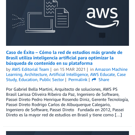
Caso de Éxito – Cómo la red de estudios más grande de
Brasil utiliza inteligencia artificial para optimizar la
búsqueda de contenido en su plataforma
by
AWS Editorial Team
on
15 MAR 2021
in
Amazon Machine
Learning
,
Architecture
,
Artificial Intelligence
,
AWS Educate
,
Case
Study
,
Education
,
Public Sector
Permalink
Share
Por Gabriel Bella Martini, Arquitecto de soluciones, AWS PS
Brasil Larissa Oliveira Ribeiro da Paz, Ingeniero de Software,
Passei Direto Pedro Henrique Rosendo Diniz, Gerente Tecnología,
Passei Direto Rodrigo Carlos de Albuquerque Calegario,
Ingeniero de Software, Passei Direto Fundada en 2012, Passei
Direto es la mayor red de estudios en Brasil y tiene como […]