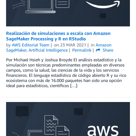
Realización de simulaciones a escala con Amazon
SageMaker Processing y R en RStudio
by
AWS Editorial Team
on
23 MAR 2021
in
Amazon
SageMaker
,
Artificial Intelligence
Permalink
Share
Por Michael Hsieh y Joshua Broyde El análisis estadístico y la
simulación son técnicas predominantes empleadas en diversos
campos, como la salud, las ciencias de la vida y los servicios
financieros. El lenguaje estadístico de código abierto R y su rico
ecosistema con más de 16.000 paquetes han sido una opción
ideal para estadísticos, cientificos […]