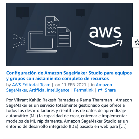
Configuración de Amazon SageMaker Studio para equipos
y grupos con aislamiento completo de recursos
by
AWS Editorial Team
on
11 FEB 2021
in
Amazon
SageMaker
,
Artificial Intelligence
Permalink
Share
Por Vikrant Kahlir, Rakesh Ramadas e Rama Thamman Amazon
SageMaker es un servicio totalmente gestionado que ofrece a
todos los desarrolladores y científicos de datos de aprendizaje
automático (ML) la capacidad de crear, entrenar e implementar
modelos de ML rápidamente. Amazon SageMaker Studio es un
entorno de desarrollo integrado (IDE) basado en web para […]