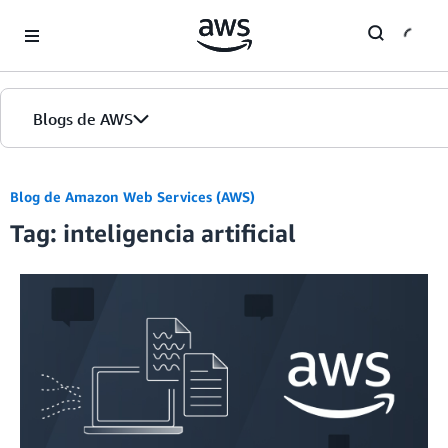
Skip to Main Content
Blogs de AWS
Inicio
Blog de Amazon Web Services (AWS)
Tag: inteligencia artificial
Ediciones