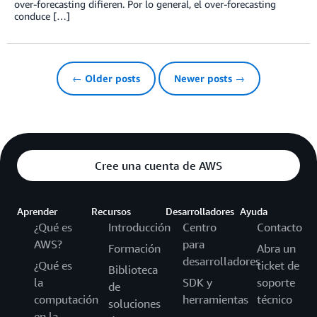
over-forecasting difieren. Por lo general, el over-forecasting
conduce […]
← Older posts
Newer posts →
Cree una cuenta de AWS
Aprender
Recursos
Desarrolladores
Ayuda
¿Qué es
Introducción
Centro
Contacto
AWS?
para
Formación
Abra un
desarrolladores
¿Qué es
ticket de
Biblioteca
la
SDK y
soporte
de
computación
herramientas
técnico
soluciones
en la