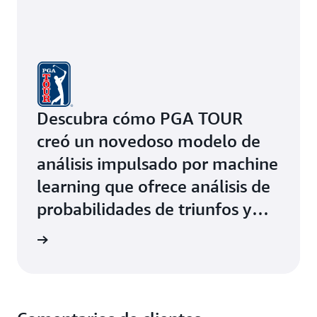
Descubra cómo PGA TOUR
creó un novedoso modelo de
análisis impulsado por machine
learning que ofrece análisis de
probabilidades de triunfos y
cortes en varias plataformas
rmación
mediante Amazon ECS con
AWS Fargate