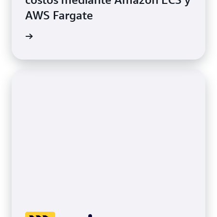
AWS Fargate
rmación