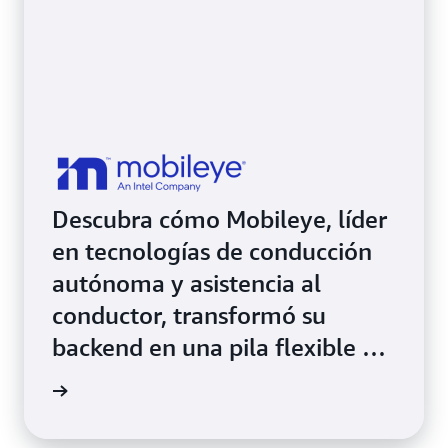
Descubra cómo Mobileye, líder
en tecnologías de conducción
autónoma y asistencia al
conductor, transformó su
backend en una pila flexible y
dinámica mediante Amazon
rmación
EKS.