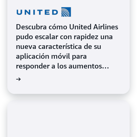
Descubra cómo United Airlines
pudo escalar con rapidez una
nueva característica de su
aplicación móvil para
responder a los aumentos
repentinos en el uso de los
rmación
clientes mediante Amazon ECS
con AWS Fargate