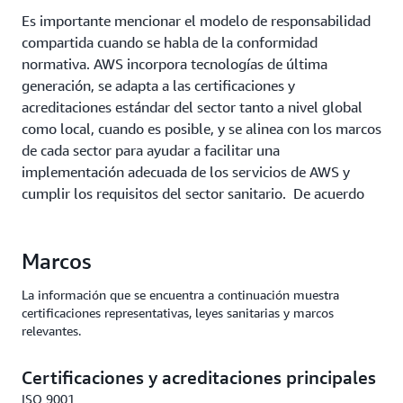
Es importante mencionar el modelo de responsabilidad
compartida cuando se habla de la conformidad
normativa. AWS incorpora tecnologías de última
generación, se adapta a las certificaciones y
acreditaciones estándar del sector tanto a nivel global
como local, cuando es posible, y se alinea con los marcos
de cada sector para ayudar a facilitar una
implementación adecuada de los servicios de AWS y
cumplir los requisitos del sector sanitario. De acuerdo
con el modelo de responsabilidad compartida, los
clientes pueden heredar los controles y capacidades de
Marcos
conformidad para cumplir los requisitos de conformidad
del sector sanitario en esa región.
La información que se encuentra a continuación muestra
certificaciones representativas, leyes sanitarias y marcos
relevantes.
Certificaciones y acreditaciones principales
ISO 9001