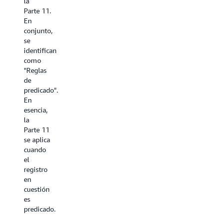
la
un tema
claridad
Parte 11.
importante
y
En
en todo
establecer
conjunto,
el
las
se
mundo.
expectativas
identifican
La EMA
para la
como
(Agencia
industria
"Reglas
Europea
de las
de
de
ciencias
predicado".
Medicamentos)
biológicas
En
ha
con el
esencia,
publicado
fin de
la
una
garantizar
Parte 11
nueva
la
se aplica
guía de
conformidad
cuando
prácticas
con la
el
recomendadas
integridad
registro
de
de los
en
fabricación
datos.
cuestión
para
es
Más
garantizar
predicado.
información
la
integridad