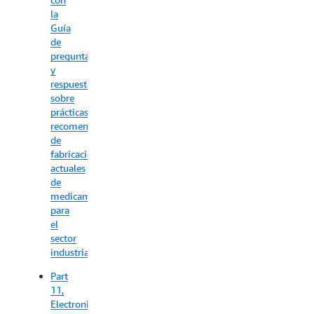
información:
la
Guía
de
Sistemas
preguntas
GxP
y
en
respuestas
AWS
sobre
prácticas
Más
recomendadas
información
de
fabricación
actuales
de
medicamentos
para
el
sector
industrial).
Part
11,
Electronic