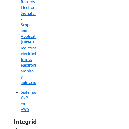
Records;
Electronic
Signatures
-
Scope
and
Application
(Parte 11,
registros
electrónicos,
firmas
electrónicas:
ámbito
y
aplicación)
Sistemas
GxP
en
AWS
Integridad