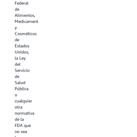
de
Federal
y los
fabricación.
de
métodos
Alimentos,
de
Más
Medicamentos
trabajo,
información
y
que
»
Cosméticos
incluyen
de
el uso
Integrida
Estados
de
de
Unidos,
proveedores
la Ley
externos.
los
del
La
datos
Servicio
MHRA
de
publicó
y la
Salud
una
EMA:
Pública
Guía de
o
integridad
cualquier
La
de los
otra
integridad
datos
normativa
de los
específicamente
de la
datos
para
FDA que
continúa
ofrecer
no sea
siendo
más