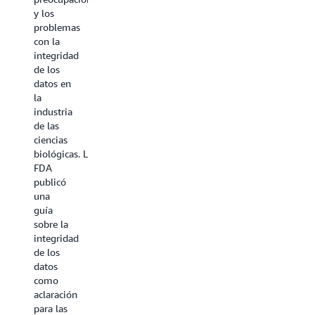
y los
problemas
con la
integridad
de los
datos en
la
industria
de las
ciencias
biológicas. La
FDA
publicó
una
guía
sobre la
integridad
de los
datos
como
aclaración
para las