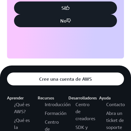
Sí
No
Cree una cuenta de AWS
Aprender
Recursos
Desarrolladores
Ayuda
¿Qué es
Introducción
Centro
Contacto
AWS?
de
Formación
Abra un
creadores
¿Qué es
ticket de
Centro
la
SDK y
soporte
de