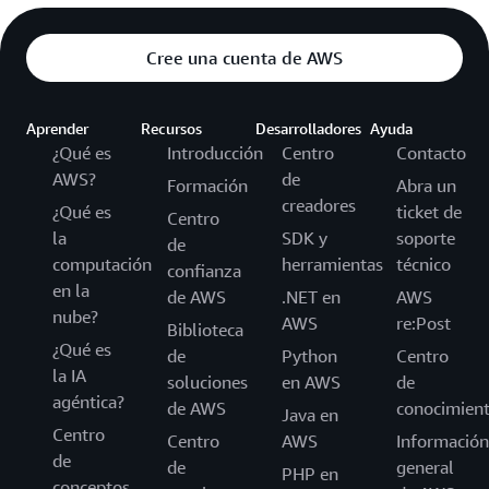
Cree una cuenta de AWS
Aprender
Recursos
Desarrolladores
Ayuda
¿Qué es
Introducción
Centro
Contacto
AWS?
de
Formación
Abra un
creadores
¿Qué es
ticket de
Centro
la
SDK y
soporte
de
computación
herramientas
técnico
confianza
en la
de AWS
.NET en
AWS
nube?
AWS
re:Post
Biblioteca
¿Qué es
de
Python
Centro
la IA
soluciones
en AWS
de
agéntica?
de AWS
conocimien
Java en
Centro
Centro
AWS
Información
de
de
general
PHP en
conceptos