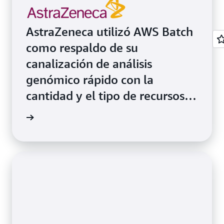
AstraZeneca utilizó AWS Batch
como respaldo de su
canalización de análisis
genómico rápido con la
cantidad y el tipo de recursos
informáticos óptimos en
rmación
función de los requisitos de
específicos de cada recurso.