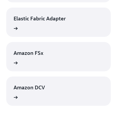
Elastic Fabric Adapter
rmación
Amazon FSx
rmación
Amazon DCV
rmación