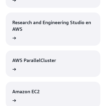
rmación
Research and Engineering Studio en
AWS
rmación
AWS ParallelCluster
rmación
Amazon EC2
rmación