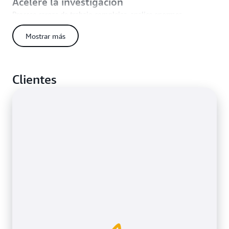
Acelere la investigación
Procese cargas de trabajo complejas, analice enormes
volúmenes de datos y comparta los resultados obtenidos con
colaboradores de todo el mundo. Habilite el descubrimiento en
Mostrar más
la informática de investigación y la educación superior
mediante el acceso a una escala y elasticidad prácticamente
ilimitadas en la nube.
Clientes
Obtenga más información