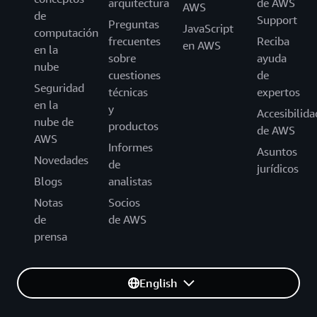
arquitectura
de AWS
AWS
de
Support
Preguntas
JavaScript
computación
frecuentes
Reciba
en AWS
en la
sobre
ayuda
nube
cuestiones
de
Seguridad
técnicas
expertos
en la
y
Accesibilida
nube de
productos
de AWS
AWS
Informes
Asuntos
Novedades
de
jurídicos
Blogs
analistas
Notas
Socios
de
de AWS
prensa
English