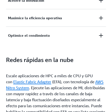
Acelere la innovación
Acceda a un amplio rango de servicios basados en la
Maximice la eficiencia operativa
nube, como machine learning (ML) y análisis,
además de herramientas e infraestructuras de HPC
Obtenga acceso a la capacidad informática bajo
Optimice el rendimiento
que le permitirán diseñar y probar de forma rápida
demanda. Olvídese de las esperas y ahorre más
nuevos productos.
tiempo para centrarse en la resolución de problemas
Descubra la opción perfecta para sus necesidades de
complejos sin tener que preocuparse por las
Redes rápidas en la nube
infraestructura y resuelva problemas empresariales
limitaciones en materia de costos e infraestructura.
reales con su elección de la mayor variedad y
capacidad de servicios de HPC, redes rápidas y
Escale aplicaciones de HPC a miles de CPU y GPU
almacenamiento en AWS.
con
Elastic Fabric Adapter
(EFA), con tecnología de
AWS
Nitro System
. Ejecute las aplicaciones de ML distribuidas
con mayor rapidez a través de los canales de baja
latencia y baja fluctuación diseñados especialmente al
efecto para las comunicaciones entre instancias. Puede
habilitar la compatibilidad con EFA en una lista creciente