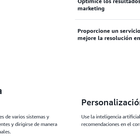
Optimice los resultado
a ellos.
Aumente las conversiones c
marketing
personalizadas para la web,
experiencias transformador
IA generativa.
Proporcione un servicio
Mejore la planificación, la 
mejore la resolución en
publicidad para ayudar a red
maximizar los retornos.
Proporcione un servicio de 
eficiente mediante solucion
a
Personalizaci
es de varios sistemas y
Use la inteligencia artifici
entes y dirigirse de manera
recomendaciones en el corr
ales.