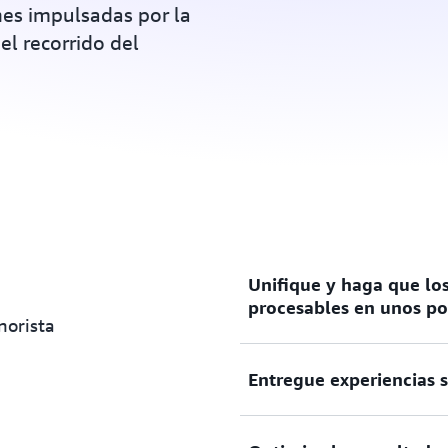
nes impulsadas por la
del recorrido del
Unifique y haga que los
procesables en unos po
norista
Entregue experiencias 
Unifique los datos de client
diseñados específicamente q
precisos que pueden usarse p