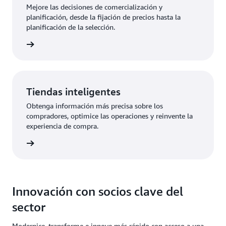
Mejore las decisiones de comercialización y
planificación, desde la fijación de precios hasta la
planificación de la selección.
uciones
Tiendas inteligentes
Obtenga información más precisa sobre los
compradores, optimice las operaciones y reinvente la
experiencia de compra.
uciones
Innovación con socios clave del
sector
Modernice, transforme e innove más rápido con acceso a una