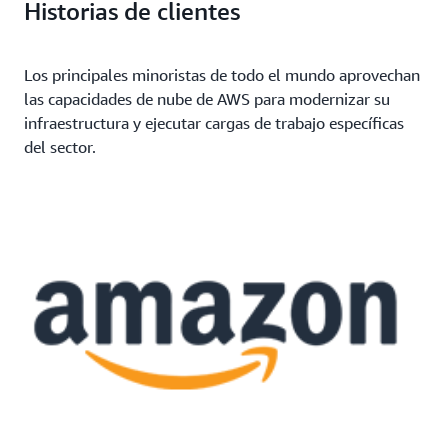
Historias de clientes
artificial para mejorar la gestión del inventario, la
prevención de pérdidas, la gestión de la fuerza
laboral y más.
Los principales minoristas de todo el mundo aprovechan
las capacidades de nube de AWS para modernizar su
infraestructura y ejecutar cargas de trabajo específicas
del sector.