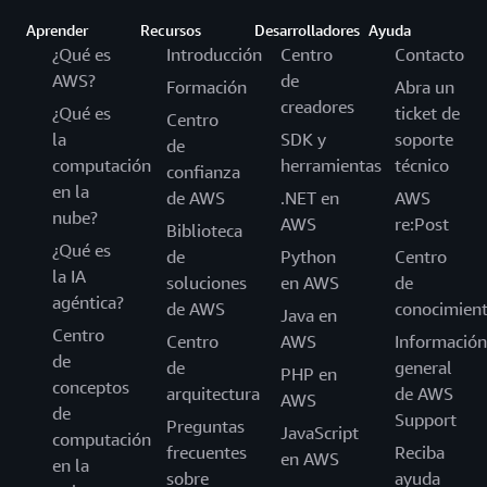
Aprender
Recursos
Desarrolladores
Ayuda
¿Qué es
Introducción
Centro
Contacto
AWS?
de
Formación
Abra un
creadores
¿Qué es
ticket de
Centro
la
SDK y
soporte
de
computación
herramientas
técnico
confianza
en la
de AWS
.NET en
AWS
nube?
AWS
re:Post
Biblioteca
¿Qué es
de
Python
Centro
la IA
soluciones
en AWS
de
agéntica?
de AWS
conocimien
Java en
Centro
Centro
AWS
Información
de
de
general
PHP en
conceptos
arquitectura
de AWS
AWS
de
Support
Preguntas
JavaScript
computación
frecuentes
Reciba
en AWS
en la
sobre
ayuda