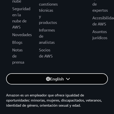
nube
cuestiones
de
Seguridad
técnicas
expertos
en la
y
Accesibilida
nube de
productos
de AWS
AWS
Informes
Asuntos
Novedades
de
jurídicos
Blogs
analistas
Notas
Socios
de
de AWS
prensa
English
Amazon es un empleador que ofrece igualdad de
oportunidades: minorías, mujeres, discapacitados, veteranos,
identidad de género, orientación sexual y edad.