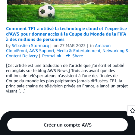
Comment TF1 a utilisé la technologie cloud et l’expertise
d’AWS pour donner accès à la Coupe du Monde de la FIFA
à des millions de personnes
by
Sébastien Stormacq
on
27 MAR 2023
in
Amazon
CloudFront
,
AWS Support
,
Media & Entertainment
,
Networking &
Content Delivery
Permalink
Share
[Cet article est une traduction de l’article que j’ai écrit et publié
en anglais sur le blog AWS News.] Trois ans avant que des
millions de téléspectateurs n’assistent à l’une des finales de
Coupe du monde les plus palpitantes jamais diffusées, TF1, la
principale chaîne de télévision privée en France, a lancé un projet
visant […]
Créer un compte AWS