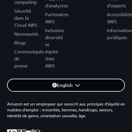
computing
d'analystes
d’experts
Sécurité
Partenaires
Accessibilit
dans le
AWS
AWS
Cloud AWS
Inclusion,
Information
Nouveautés
diversité
juridiques
Blogs
et
Communiqués
équité
de
chez
presse
AWS
English
Amazon est un employeur qui souscrit aux principes d’équité en
matière d’emploi : minorités, femmes, handicaps, seniors,
identité de genre, orientation sexuelle, âge.