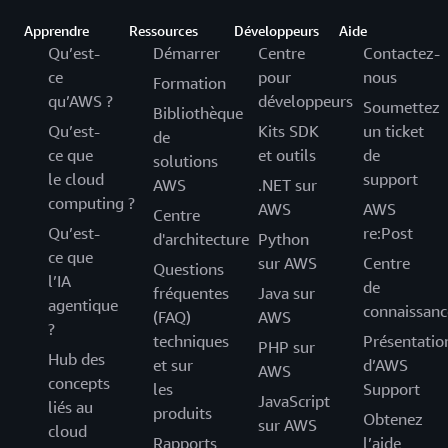
Apprendre
Ressources
Développeurs
Aide
Qu’est-
Démarrer
Centre
Contactez-
ce
pour
nous
Formation
qu’AWS ?
développeurs
Soumettez
Bibliothèque
Qu’est-
Kits SDK
un ticket
de
ce que
et outils
de
solutions
le cloud
support
AWS
.NET sur
computing ?
AWS
AWS
Centre
Qu’est-
re:Post
d'architecture
Python
ce que
sur AWS
Centre
Questions
l’IA
de
fréquentes
Java sur
agentique
connaissanc
(FAQ)
AWS
?
techniques
Présentatio
PHP sur
Hub des
et sur
d’AWS
AWS
concepts
les
Support
JavaScript
liés au
produits
Obtenez
sur AWS
cloud
Rapports
l’aide