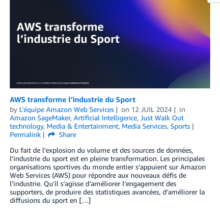
AWS transforme l’industrie du Sport
by
L'équipe Amazon Web Services
on
12 JUIL 2024
in
Amazon SageMaker
,
Artificial Intelligence
,
Just Walk Out
technology
,
Media & Entertainment
,
Media Services
,
Sports
Permalink
Share
Du fait de l’explosion du volume et des sources de données,
l’industrie du sport est en pleine transformation. Les principales
organisations sportives du monde entier s’appuient sur Amazon
Web Services (AWS) pour répondre aux nouveaux défis de
l’industrie. Qu’il s’agisse d’améliorer l’engagement des
supporters, de produire des statistiques avancées, d’améliorer la
diffusions du sport en […]