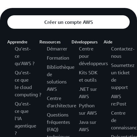
Créer un compte AWS
Apprendre
Ressources
Développeurs
Aide
Qu’est-
Démarrer
Centre
Contactez-
ce
pour
nous
Formation
qu’AWS ?
développeurs
Soumettez
Bibliothèque
Qu’est-
Kits SDK
un ticket
de
ce que
et outils
de
solutions
le cloud
support
AWS
.NET sur
computing ?
AWS
AWS
Centre
Qu’est-
re:Post
d'architecture
Python
ce que
sur AWS
Centre
Questions
l’IA
de
fréquentes
Java sur
agentique
connaissanc
(FAQ)
AWS
?
techniques
Présentatio