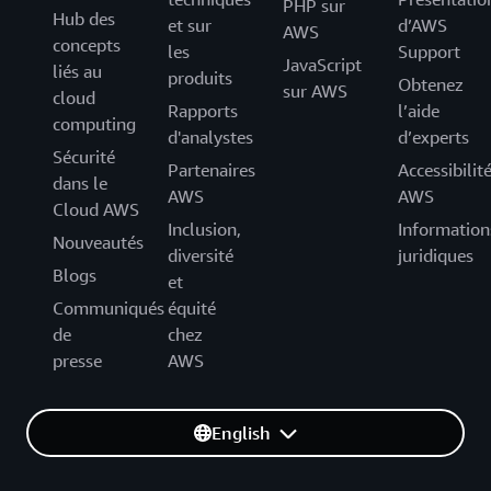
PHP sur
Hub des
et sur
d’AWS
AWS
concepts
les
Support
JavaScript
liés au
produits
Obtenez
sur AWS
cloud
Rapports
l’aide
computing
d'analystes
d’experts
Sécurité
Partenaires
Accessibilit
dans le
AWS
AWS
Cloud AWS
Inclusion,
Information
Nouveautés
diversité
juridiques
Blogs
et
Communiqués
équité
de
chez
presse
AWS
English