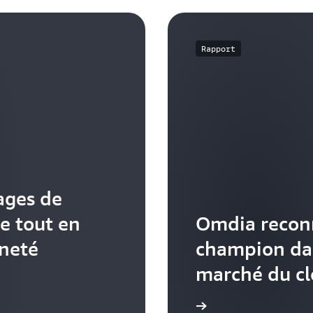
Rapport
ages de
le tout en
Omdia reco
ineté
champion da
marché du cl
En savoir plus