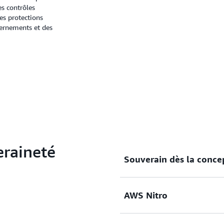
es contrôles
des protections
vernements et des
eraineté
Souverain dès la conce
AWS Nitro
Depuis le début, notre app
la conception. Nous avons c
protection des données dan