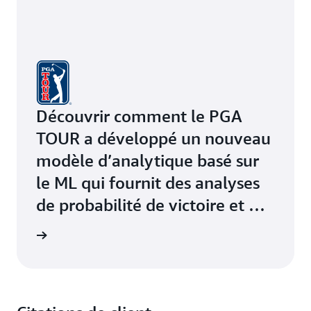
Découvrir comment le PGA
TOUR a développé un nouveau
modèle d’analytique basé sur
le ML qui fournit des analyses
de probabilité de victoire et de
coupure sur plusieurs
oir plus
plateformes en utilisant
Amazon ECS avec AWS Fargate