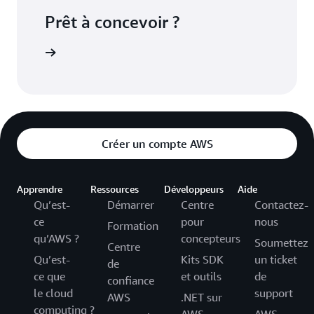
Prêt à concevoir ?
onteneurs
Créer un compte AWS
Apprendre
Ressources
Développeurs
Aide
Qu’est-
Démarrer
Centre
Contactez-
ce
pour
nous
Formation
qu’AWS ?
concepteurs
Soumettez
Centre
Qu’est-
Kits SDK
un ticket
de
ce que
et outils
de
confiance
le cloud
support
AWS
.NET sur
computing ?
AWS
AWS