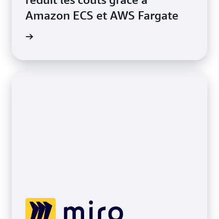
Amazon ECS et AWS Fargate
oir plus