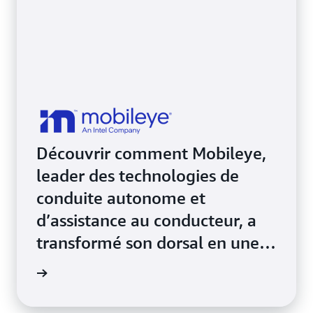
Découvrir comment Mobileye,
leader des technologies de
conduite autonome et
d’assistance au conducteur, a
transformé son dorsal en une
suite flexible et dynamique à
oir plus
l’aide d’Amazon EKS.