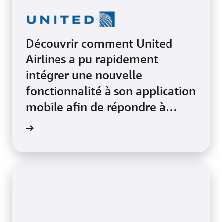
Découvrir comment United
Airlines a pu rapidement
intégrer une nouvelle
fonctionnalité à son application
mobile afin de répondre à
l’augmentation de l’utilisation
oir plus
des clients grâce à Amazon ECS
avec AWS Fargate