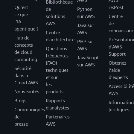
Bibliothèque
Qu’est-
re:Post
de
Python
ce que
solutions
sur AWS
Centre
l’IA
AWS
de
Java sur
agentique ?
connaissanc
Centre
AWS
Hub de
d'architecture
Présentatio
PHP sur
concepts
d’AWS
Questions
AWS
de cloud
Support
fréquentes
JavaScript
computing
(FAQ)
Obtenez
sur AWS
Sécurité
techniques
l’aide
dans le
et sur
d’experts
Cloud AWS
les
Accessibilit
Nouveautés
produits
AWS
Blogs
Rapports
Information
d'analystes
Communiqués
juridiques
de
Partenaires
presse
AWS