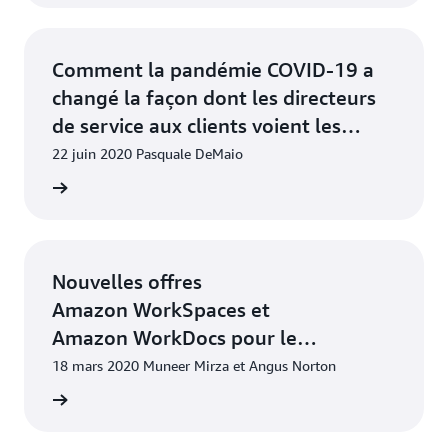
Comment la pandémie COVID-19 a
changé la façon dont les directeurs
de service aux clients voient les
centres d'appel
22 juin 2020 Pasquale DeMaio
ntenant
Nouvelles offres
Amazon WorkSpaces et
Amazon WorkDocs pour le
télétravail
18 mars 2020 Muneer Mirza et Angus Norton
ntenant