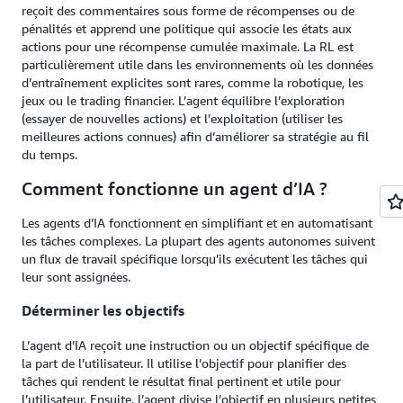
reçoit des commentaires sous forme de récompenses ou de
pénalités et apprend une politique qui associe les états aux
actions pour une récompense cumulée maximale. La RL est
particulièrement utile dans les environnements où les données
d’entraînement explicites sont rares, comme la robotique, les
jeux ou le trading financier. L’agent équilibre l’exploration
(essayer de nouvelles actions) et l’exploitation (utiliser les
meilleures actions connues) afin d’améliorer sa stratégie au fil
du temps.
Comment fonctionne un agent d’IA ?
Les agents d’IA fonctionnent en simplifiant et en automatisant
les tâches complexes. La plupart des agents autonomes suivent
un flux de travail spécifique lorsqu’ils exécutent les tâches qui
leur sont assignées.
Déterminer les objectifs
L’agent d’IA reçoit une instruction ou un objectif spécifique de
la part de l’utilisateur. Il utilise l’objectif pour planifier des
tâches qui rendent le résultat final pertinent et utile pour
l’utilisateur. Ensuite, l’agent divise l’objectif en plusieurs petites