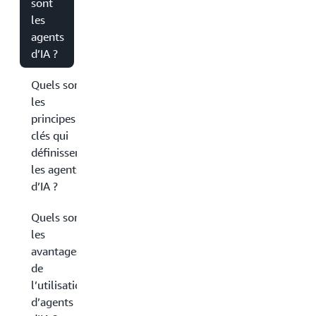
sont
les
agents
d’IA ?
Quels sont
les
principes
clés qui
définissent
les agents
d’IA ?
Quels sont
les
avantages
de
l’utilisation
d’agents