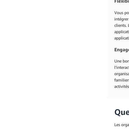
Flexibi
Vous pou
intégrer
clients.
applica
applicat
Engage
Une bonn
l’intera
organisa
familier
activit
Quel
Les orga