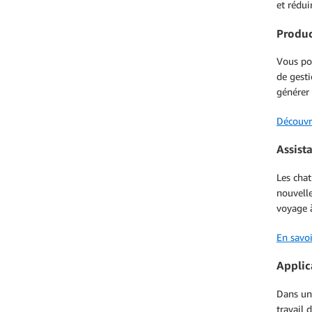
et rédui
Produc
Vous pou
de gesti
générer 
Découvre
Assist
Les chat
nouvell
voyage à
En savoi
Applic
Dans une
travail 