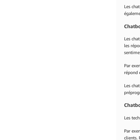
Les chat
égalemen
Chatbo
Les chat
les répo
sentimen
Par exe
répond 
Les chat
prépro
Chatbo
Les tech
Par exe
clients.