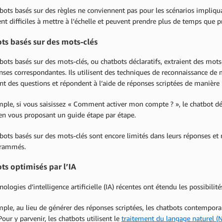
bots basés sur des règles ne conviennent pas pour les scénarios impliqua
t difficiles à mettre à l’échelle et peuvent prendre plus de temps que 
ts basés sur des mots-clés
bots basés sur des mots-clés, ou chatbots déclaratifs, extraient des mots
nses correspondantes. Ils utilisent des techniques de reconnaissance de mo
t des questions et répondent à l’aide de réponses scriptées de manière
mple, si vous saisissez « Comment activer mon compte ? », le chatbot 
en vous proposant un guide étape par étape.
bots basés sur des mots-clés sont encore limités dans leurs réponses et 
grammés.
ts optimisés par l’IA
nologies d’intelligence artificielle (IA) récentes ont étendu les possibilit
mple, au lieu de générer des réponses scriptées, les chatbots contempo
 Pour y parvenir, les chatbots utilisent le
traitement du langage naturel (