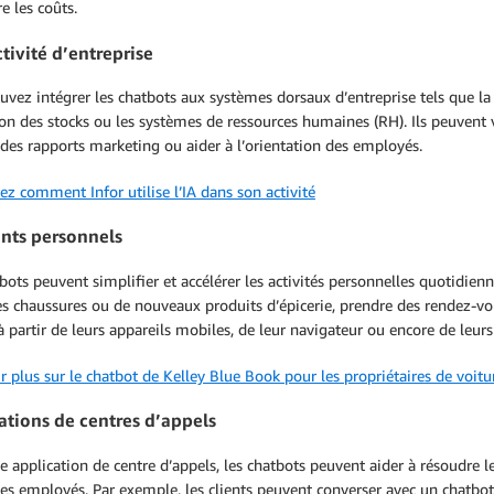
re les coûts.
tivité d’entreprise
vez intégrer les chatbots aux systèmes dorsaux d’entreprise tels que la
on des stocks ou les systèmes de ressources humaines (RH). Ils peuvent vér
des rapports marketing ou aider à l’orientation des employés.
z comment Infor utilise l’IA dans son activité
ants personnels
bots peuvent simplifier et accélérer les activités personnelles quotidie
es chaussures ou de nouveaux produits d’épicerie, prendre des rendez-vo
 partir de leurs appareils mobiles, de leur navigateur ou encore de leur
r plus sur le chatbot de Kelley Blue Book pour les propriétaires de voitu
ations de centres d’appels
 application de centre d’appels, les chatbots peuvent aider à résoudre l
des employés. Par exemple, les clients peuvent converser avec un chatb