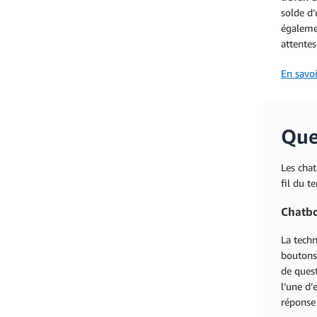
solde d’
égaleme
attentes
En savo
Que
Les cha
fil du t
Chatbo
La techn
boutons 
de ques
l’une d’
réponse 