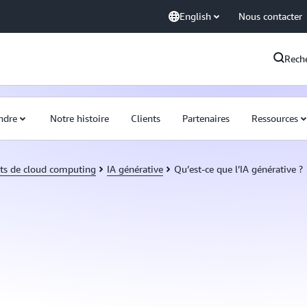
English
Nous contacter
Rech
ndre
Notre histoire
Clients
Partenaires
Ressources
ts de cloud computing
IA générative
Qu’est-ce que l’IA générative ?