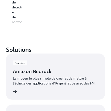
intelligentes.
de
collectant
personnalisé
détection
des
de
et
informati
manière
de
exploitabl
efficace.
conformité.
pour
optimiser
les
performan
Solutions
Service
Amazon Bedrock
Le moyen le plus simple de créer et de mettre à
l'échelle des applications d'IA générative avec des FM.
oir plus