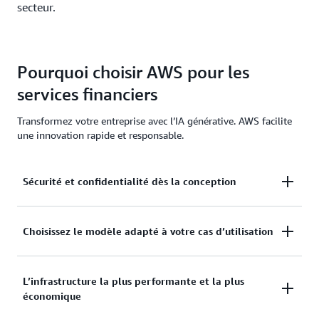
secteur.
Pourquoi choisir AWS pour les
services financiers
Transformez votre entreprise avec l’IA générative. AWS facilite
une innovation rapide et responsable.
Sécurité et confidentialité dès la conception
Avec des mécanismes de sécurité et de
Choisissez le modèle adapté à votre cas d’utilisation
confidentialité intégrés, vos données restent
protégées et privées lors de la personnalisation des
Dans Amazon Bedrock, choisissez parmi des
L’infrastructure la plus performante et la plus
modèles de fondation.
économique
modèles de fondation de pointe proposés par
Amazon, AI21 Labs, Anthropic, Cohere, Meta,