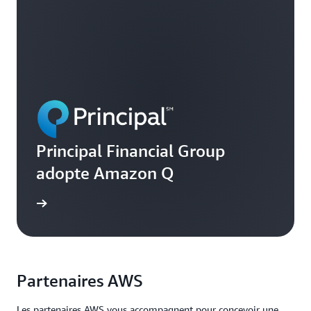
Principal Financial Group
adopte Amazon Q
oir plus
Partenaires AWS
Les partenaires AWS vous accompagnent pour concevoir une