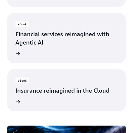
eBook
Financial services reimagined with
Agentic AI
oir plus
eBook
Insurance reimagined in the Cloud
oir plus