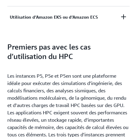
créer, entraîner et déployer des modèles de ML. Avec
SageMaker HyperPod, vous pouvez facilement
DLAMI
fournit aux praticiens et chercheurs en ML
Utilisation d’Amazon EKS ou d’Amazon ECS
mettre à l’échelle des dizaines, des centaines ou des
l’infrastructure et les outils nécessaires pour
milliers de GPU pour entraîner rapidement un
accélérer la DL dans le cloud, à n’importe quelle
modèle à n’importe quelle échelle, sans vous soucier
Si vous préférez gérer vos propres charges de travail
échelle. Les
Deep Learning Containers
sont des
de la configuration et de la gestion de clusters
Premiers pas avec les cas
conteneurisées via des services d’orchestration de
images Docker comportant des cadres de DL
d’entraînement résilients.
conteneurs, vous pouvez déployer des instances P5,
préinstallés qui rationalisent le déploiement
d’utilisation du HPC
P5e et P5en avec
Amazon EKS
ou
Amazon ECS
.
d’environnements de ML personnalisés en vous
permettant d’éliminer les tâches complexes de
Les instances P5, P5e et P5en sont une plateforme
création et d’optimisation de vos environnements de
idéale pour exécuter des simulations d’ingénierie, des
A à Z.
calculs financiers, des analyses sismiques, des
modélisations moléculaires, de la génomique, du rendu
et d’autres charges de travail HPC basées sur des GPU.
Les applications HPC exigent souvent des performances
réseau élevées, un stockage rapide, d’importantes
capacités de mémoire, des capacités de calcul élevées ou
tous ces éléments. Les trois types d’instances prennent