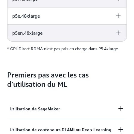
p5e.48xlarge
vCPUs
Instance Memory
GPU
16
256 Gio
1 H100
p5en.48xlarge
vCPUs
Instance Memory
GPU
192
2 Tio
8 H100
* GPUDirect RDMA n’est pas pris en charge dans P5.4xlarge
vCPUs
Instance Memory
GPU
192
2 Tio
8 H200
Premiers pas avec les cas
192
2 Tio
8 H200
d’utilisation du ML
Utilisation de SageMaker
SageMaker
est un service entièrement géré pour
Utilisation de conteneurs DLAMI ou Deep Learning