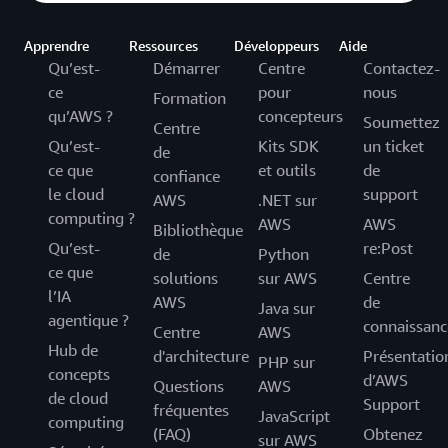
Apprendre
Ressources
Développeurs
Aide
Qu’est-
Démarrer
Centre
Contactez-
ce
pour
nous
Formation
qu’AWS ?
concepteurs
Soumettez
Centre
Qu’est-
Kits SDK
un ticket
de
ce que
et outils
de
confiance
le cloud
support
AWS
.NET sur
computing ?
AWS
AWS
Bibliothèque
Qu’est-
re:Post
de
Python
ce que
solutions
sur AWS
Centre
l’IA
AWS
de
Java sur
agentique ?
connaissanc
Centre
AWS
Hub de
d'architecture
Présentatio
PHP sur
concepts
d’AWS
Questions
AWS
de cloud
Support
fréquentes
JavaScript
computing
(FAQ)
Obtenez
sur AWS