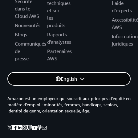
Sécurité
techniques
l’aide
dans le
et sur
d’experts
Cloud AWS
les
Accessibilit
Nouveautés
produits
AWS
Blogs
Rapports
Information
d'analystes
Communiqués
juridiques
de
Partenaires
presse
AWS
English
Amazon est un employeur qui souscrit aux principes d’équité en
matière d’emploi : minorités, femmes, handicaps, seniors,
identité de genre, orientation sexuelle, âge.