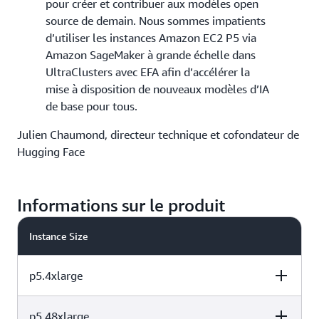
pour créer et contribuer aux modèles open
source de demain. Nous sommes impatients
d’utiliser les instances Amazon EC2 P5 via
Amazon SageMaker à grande échelle dans
UltraClusters avec EFA afin d’accélérer la
mise à disposition de nouveaux modèles d’IA
de base pour tous.
Julien Chaumond, directeur technique et cofondateur de
Hugging Face
Informations sur le produit
Instance Size
p5.4xlarge
p5.48xlarge
vCPUs
Instance Memory
GPU