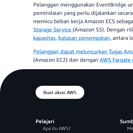
Pelanggan menggunakan EventBridge unt
pemindaian yang perlu dijalankan secara
memicu beban kerja Amazon ECS sebagai r
Storage Service
(Amazon S3). Dengan ril
kapasitas
,
batasan penempatan
, antara l
Pelanggan dapat meluncurkan Tugas Amaz
(Amazon EC2) dan dengan
AWS Fargate 
Buat akun AWS
Pelajari
Sumb
Apa itu AWS?
Me