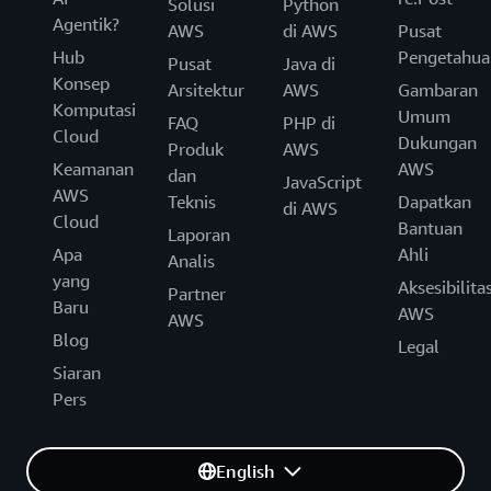
Solusi
Python
Agentik?
AWS
di AWS
Pusat
Hub
Pengetahua
Pusat
Java di
Konsep
Arsitektur
AWS
Gambaran
Komputasi
Umum
FAQ
PHP di
Cloud
Dukungan
Produk
AWS
Keamanan
AWS
dan
JavaScript
AWS
Teknis
Dapatkan
di AWS
Cloud
Bantuan
Laporan
Apa
Ahli
Analis
yang
Aksesibilita
Partner
Baru
AWS
AWS
Blog
Legal
Siaran
Pers
English