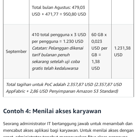
Total bulan Agustus: 479,03
USD + 471,77 = 950,80 USD
410 total pengguna x 3 USD
60 GB x
per pengguna = 1.230 USD
0,023
Catatan: Pelanggan dikenai
USD per
1.231,38
September
tarif bulanan penuh
GB =
USD
sekarang setelah uji coba
1,38
gratis telah kedaluwarsa
USD
Total tagihan untuk PoC adalah 2.357,87 USD (2.357,87 USD
AppFabric + 2,86 USD Penyimpanan Amazon S3 Standard)
Contoh 4: Menilai akses karyawan
Seorang administrator IT bertanggung jawab untuk menambah dan
mencabut akses aplikasi bagi karyawan. Untuk menilai akses dengan
cepat, administrator tersebut menggunakan fitur akses pengguna