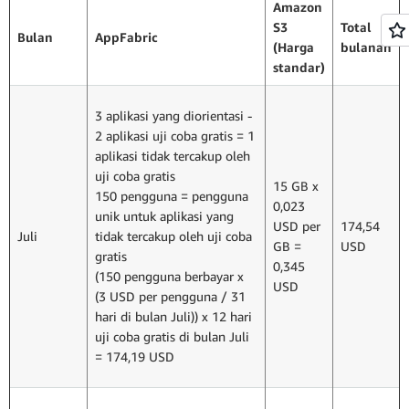
Amazon
S3
Total
Bulan
AppFabric
(Harga
bulanan
standar)
3 aplikasi yang diorientasi -
2 aplikasi uji coba gratis = 1
aplikasi tidak tercakup oleh
uji coba gratis
15 GB x
150 pengguna = pengguna
0,023
unik untuk aplikasi yang
USD per
174,54
Juli
tidak tercakup oleh uji coba
GB =
USD
gratis
0,345
(150 pengguna berbayar x
USD
(3 USD per pengguna / 31
hari di bulan Juli)) x 12 hari
uji coba gratis di bulan Juli
= 174,19 USD