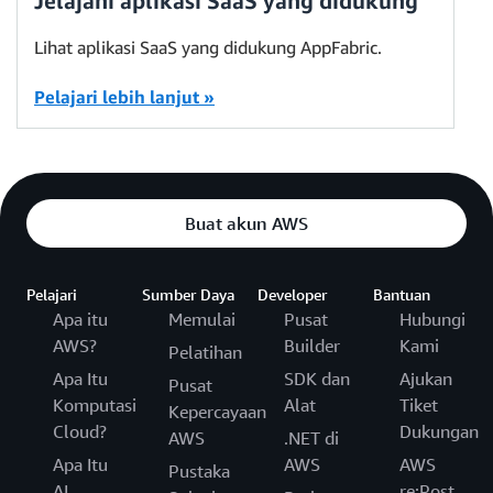
Jelajahi aplikasi SaaS yang didukung
Lihat aplikasi SaaS yang didukung AppFabric.
Pelajari lebih lanjut »
Buat akun AWS
Pelajari
Sumber Daya
Developer
Bantuan
Apa itu
Memulai
Pusat
Hubungi
AWS?
Builder
Kami
Pelatihan
Apa Itu
SDK dan
Ajukan
Pusat
Komputasi
Alat
Tiket
Kepercayaan
Cloud?
Dukungan
AWS
.NET di
Apa Itu
AWS
AWS
Pustaka
AI
re:Post