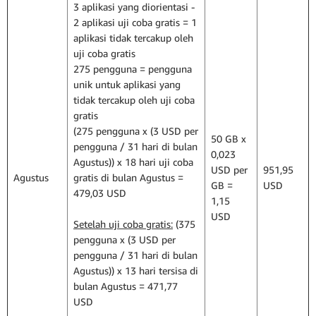
3 aplikasi yang diorientasi -
2 aplikasi uji coba gratis = 1
aplikasi tidak tercakup oleh
uji coba gratis
275 pengguna = pengguna
unik untuk aplikasi yang
tidak tercakup oleh uji coba
gratis
(275 pengguna x (3 USD per
50 GB x
pengguna / 31 hari di bulan
0,023
Agustus)) x 18 hari uji coba
USD per
951,95
Agustus
gratis di bulan Agustus =
GB =
USD
479,03 USD
1,15
USD
Setelah uji coba gratis:
(375
pengguna x (3 USD per
pengguna / 31 hari di bulan
Agustus)) x 13 hari tersisa di
bulan Agustus = 471,77
USD