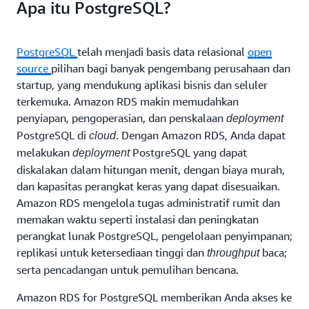
Apa itu PostgreSQL?
PostgreSQL
telah menjadi basis data relasional
open
source
pilihan bagi banyak pengembang perusahaan dan
startup, yang mendukung aplikasi bisnis dan seluler
terkemuka. Amazon RDS makin memudahkan
penyiapan, pengoperasian, dan penskalaan
deployment
PostgreSQL di
. Dengan Amazon RDS, Anda dapat
cloud
melakukan
PostgreSQL yang dapat
deployment
diskalakan dalam hitungan menit, dengan biaya murah,
dan kapasitas perangkat keras yang dapat disesuaikan.
Amazon RDS mengelola tugas administratif rumit dan
memakan waktu seperti instalasi dan peningkatan
perangkat lunak PostgreSQL, pengelolaan penyimpanan;
replikasi untuk ketersediaan tinggi dan
baca;
throughput
serta pencadangan untuk pemulihan bencana.
Amazon RDS for PostgreSQL memberikan Anda akses ke