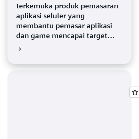
terkemuka produk pemasaran
aplikasi seluler yang
membantu pemasar aplikasi
dan game mencapai target
akuisisi penggunanya.
gkapnya