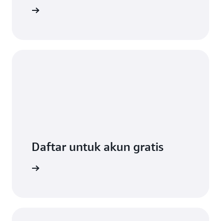
engkapnya
Daftar untuk akun gratis
Daftar