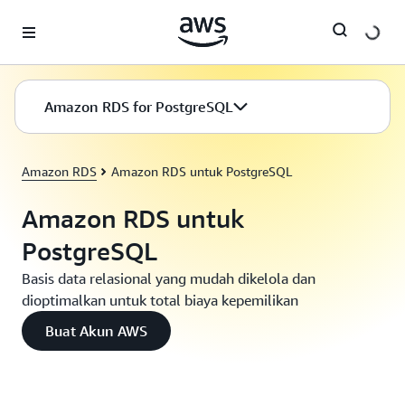
a11y-skip-to-main-content
Amazon RDS for PostgreSQL
Amazon RDS
Amazon RDS untuk PostgreSQL
Amazon RDS untuk
PostgreSQL
Basis data relasional yang mudah dikelola dan
dioptimalkan untuk total biaya kepemilikan
Buat Akun AWS