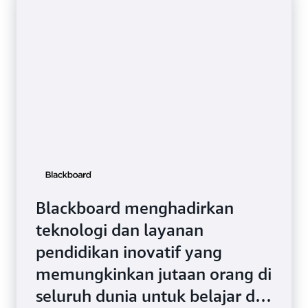
menggunakan kunci yang Anda buat dan kontrol
yang banyak melakukan pembacaan.
melalui
AWS Key Management Service (KMS)
serta enkripsi data bergerak menggunakan SSL.
Blackboard menghadirkan
teknologi dan layanan
pendidikan inovatif yang
memungkinkan jutaan orang di
seluruh dunia untuk belajar di