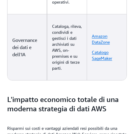
operativi.
Cataloga, rileva,
condividi e
Amazon
gestisci i dati
Governance
DataZone
archiviati su
dei dati e
AWS, on-
Catalogo
dell'IA
premises e su
SageMaker
origini di terze
parti.
L'impatto economico totale di una
moderna strategia di dati AWS
Risparmi sui costi e vantaggi aziendali resi possibili da una