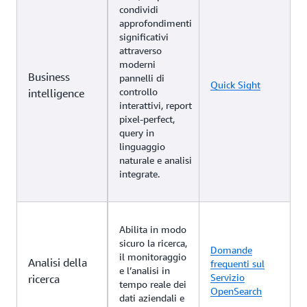
condividi
approfondimenti
significativi
attraverso
moderni
Business
pannelli di
Quick Sight
controllo
intelligence
interattivi, report
pixel-perfect,
query in
linguaggio
naturale e analisi
integrate.
Abilita in modo
sicuro la ricerca,
Domande
il monitoraggio
Analisi della
frequenti sul
e l’analisi in
Servizio
ricerca
tempo reale dei
OpenSearch
dati aziendali e