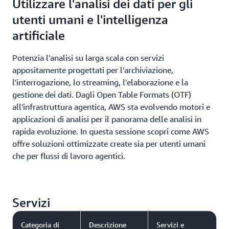
Utilizzare l'analisi dei dati per gli
warehouse su AWS, nonché a origini dati federate
applicazioni di terze parti come Salesforce, SAP,
utenti umani e l'intelligenza
come Google BigQuery e Snowflake. Questa
Facebook Ads e Instagram Ads direttamente nei tuoi
architettura lakehouse è completamente
lakehouse, data lake e data warehouse AWS. AWS
artificiale
compatibile con Apache Iceberg e ti offre la
Glue offre anche l'interoperabilità dei dati attraverso
flessibilità di accedere e interrogare i dati sul posto
il supporto per standard aperti come Apache Hive,
Potenzia l'analisi su larga scala con servizi
utilizzando qualsiasi strumento e motore
Apache Parquet e Apache Iceberg.
appositamente progettati per l'archiviazione,
compatibile con Iceberg.
l'interrogazione, lo streaming, l'elaborazione e la
gestione dei dati. Dagli Open Table Formats (OTF)
all'infrastruttura agentica, AWS sta evolvendo motori e
applicazioni di analisi per il panorama delle analisi in
rapida evoluzione. In questa sessione scopri come AWS
offre soluzioni ottimizzate create sia per utenti umani
che per flussi di lavoro agentici.
Servizi
Categoria di
Descrizione
Servizi e