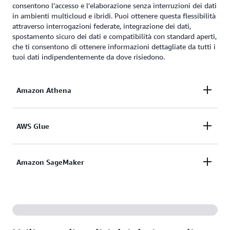
consentono l'accesso e l'elaborazione senza interruzioni dei dati
in ambienti multicloud e ibridi. Puoi ottenere questa flessibilità
attraverso interrogazioni federate, integrazione dei dati,
spostamento sicuro dei dati e compatibilità con standard aperti,
che ti consentono di ottenere informazioni dettagliate da tutti i
tuoi dati indipendentemente da dove risiedono.
Amazon Athena
Amazon Athena
consente di interrogare e ottenere
AWS Glue
informazioni dettagliate dai dati archiviati in una
varietà di origini dati esterne
, tra cui Azure Data
AWS Glue
semplifica il rilevamento, la preparazione
Amazon SageMaker
Lake Storage, Google Cloud Storage, Microsoft SQL
e l'integrazione di tutti i tuoi dati su qualsiasi scala,
Server e molte altre, senza la necessità di copiare o
con connettori per oltre 100 diverse origini dati che
trasformare i dati.
La nuova generazione di
Amazon SageMaker
è
comprendono archiviazione su cloud, database e
basata su un'architettura open data lakehouse, che
servizi di analisi. Le
integrazioni zero-ETL
di Glue
fornisce un accesso unificato ai data lake e ai data
semplificano l'inserimento e la replica dei dati da