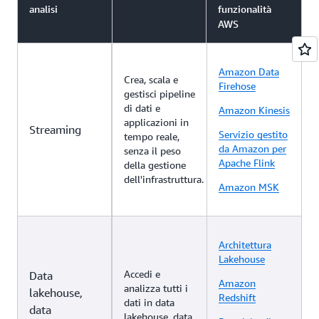
analisi
funzionalità
AWS
Amazon Data
Crea, scala e
Firehose
gestisci pipeline
di dati e
Amazon Kinesis
applicazioni in
Streaming
Servizio gestito
tempo reale,
da Amazon per
senza il peso
Apache Flink
della gestione
dell'infrastruttura.
Amazon MSK
Architettura
Lakehouse
Accedi e
Data
Amazon
analizza tutti i
lakehouse,
Redshift
dati in data
data
lakehouse, data