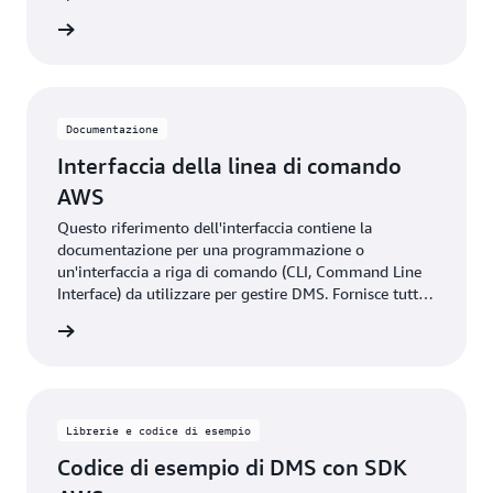
Scarica
Documentazione
Interfaccia della linea di comando
AWS
Questo riferimento dell'interfaccia contiene la
documentazione per una programmazione o
un'interfaccia a riga di comando (CLI, Command Line
Interface) da utilizzare per gestire DMS. Fornisce tutti i
comandi CLI di DMS, la sintassi e gli esempi di
rmazioni
comandi comuni.
Librerie e codice di esempio
Codice di esempio di DMS con SDK