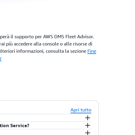
erà il supporto per AWS DMS Fleet Advisor.
i più accedere alla console o alle risorse di
teriori informazioni, consulta la sezione
Fine
r
Apri tutto
tion Service?
io gestito di migrazione e replica che ti