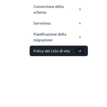
Conversione dello
3
schema
Serverless
4
Pianificazione della
3
migrazione
Policy del ciclo di vita
13