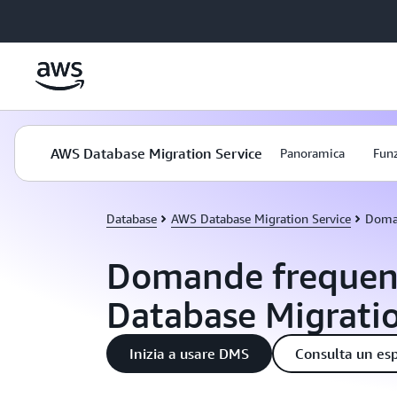
Passa al contenuto principale
AWS Database Migration Service
Panoramica
Funz
Database
AWS Database Migration Service
Doman
Domande frequen
Database Migratio
Inizia a usare DMS
Consulta un es