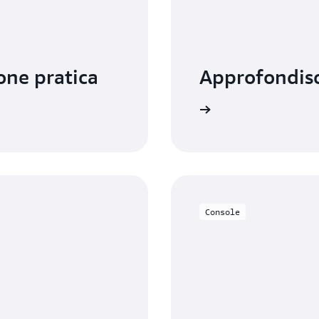
one pratica
Approfondis
Consulta la documentazione
Console