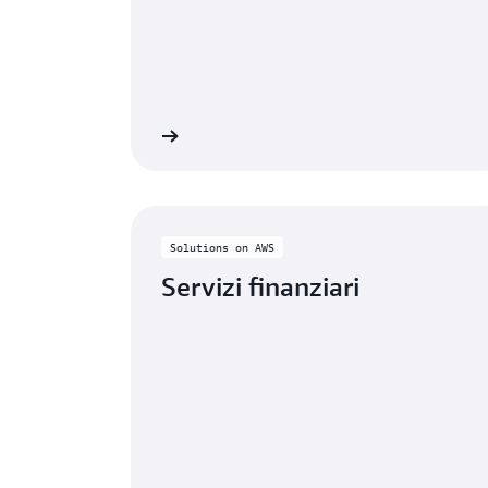
lteriori informazioni
Ulteriori 
Solutions on AWS
Servizi finanziari