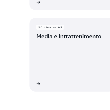
lteriori informazioni
Ulteriori 
Solutions on AWS
Media e intrattenimento
lteriori informazioni
Ulteriori 