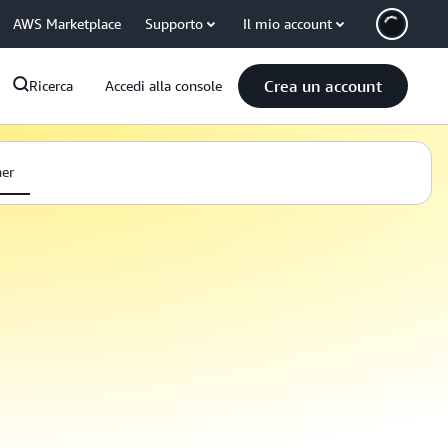
AWS Marketplace
Supporto
Il mio account
Crea un account
Ricerca
Accedi alla console
ner