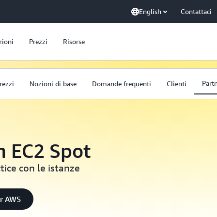
English
Contattaci
zioni
Prezzi
Risorse
Part
rezzi
Nozioni di base
Domande frequenti
Clienti
n EC2 Spot
tice con le istanze
er AWS