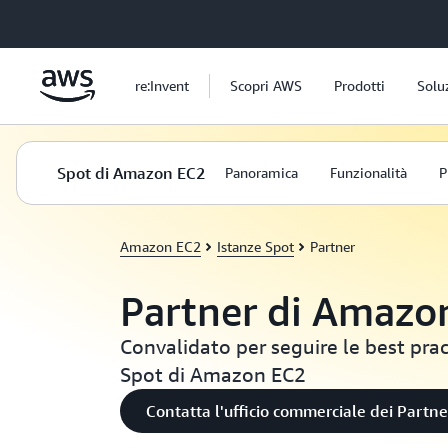
Passa al contenuto principale
re:Invent
Scopri AWS
Prodotti
Solu
Spot di Amazon EC2
Panoramica
Funzionalità
P
Amazon EC2
Istanze Spot
Partner
Partner di Amazo
Convalidato per seguire le best prac
Spot di Amazon EC2
Contatta l'ufficio commerciale dei Partn