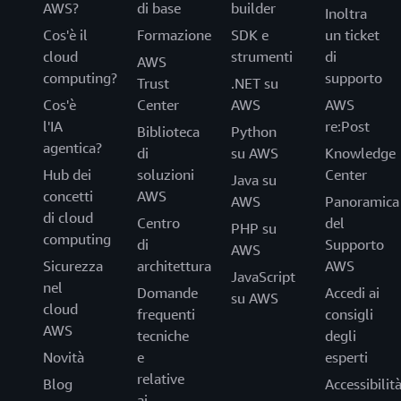
AWS?
di base
builder
Inoltra
Cos'è il
Formazione
SDK e
un ticket
cloud
strumenti
di
AWS
computing?
supporto
Trust
.NET su
Cos'è
Center
AWS
AWS
l'IA
re:Post
Biblioteca
Python
agentica?
di
su AWS
Knowledge
Hub dei
soluzioni
Center
Java su
concetti
AWS
AWS
Panoramica
di cloud
Centro
del
PHP su
computing
di
Supporto
AWS
Sicurezza
architettura
AWS
JavaScript
nel
Domande
Accedi ai
su AWS
cloud
frequenti
consigli
AWS
tecniche
degli
Novità
e
esperti
relative
Blog
Accessibilit
ai