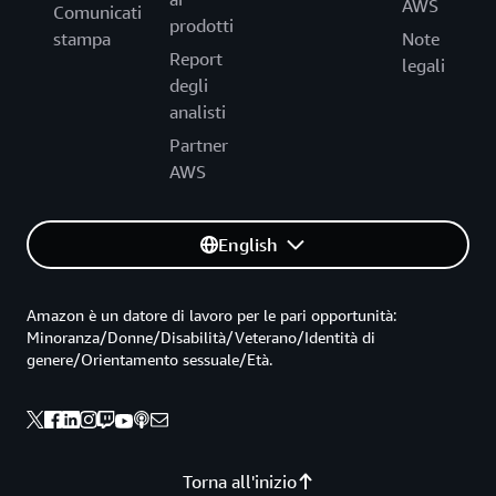
AWS
Comunicati
prodotti
stampa
Note
Report
legali
degli
analisti
Partner
AWS
English
Amazon è un datore di lavoro per le pari opportunità:
Minoranza/Donne/Disabilità/Veterano/Identità di
genere/Orientamento sessuale/Età.
Torna all'inizio