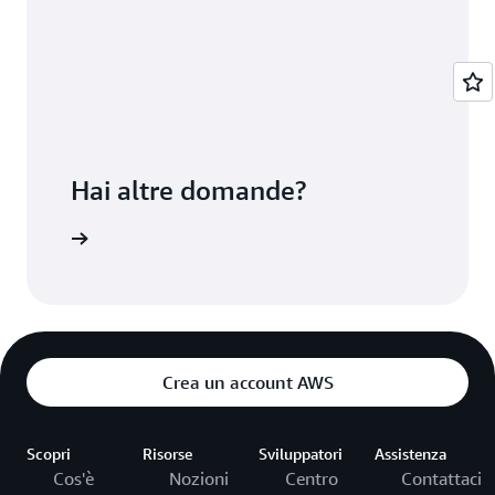
Hai altre domande?
ontattaci
Crea un account AWS
Scopri
Risorse
Sviluppatori
Assistenza
Cos'è
Nozioni
Centro
Contattaci