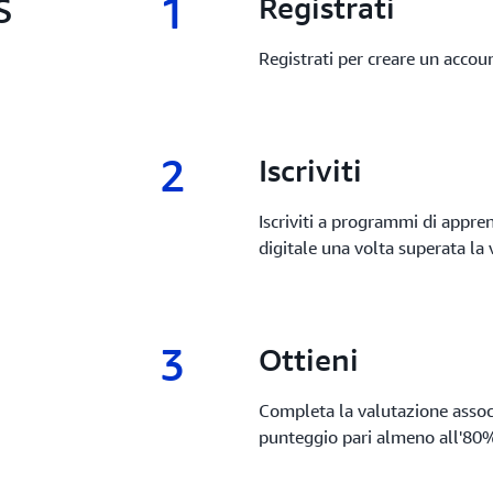
1
S
1.
Registrati
Registrati per creare un acco
2
2.
Iscriviti
Iscriviti a programmi di appr
digitale una volta superata la
3
3.
Ottieni
Completa la valutazione asso
punteggio pari almeno all'80