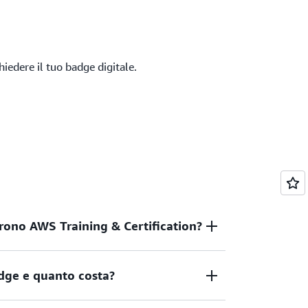
chiedere il tuo badge digitale.
frono AWS Training & Certification?
dge e quanto costa?
un modo verificabile con cui poter mostrare
sultati, sia tramite un curriculum che