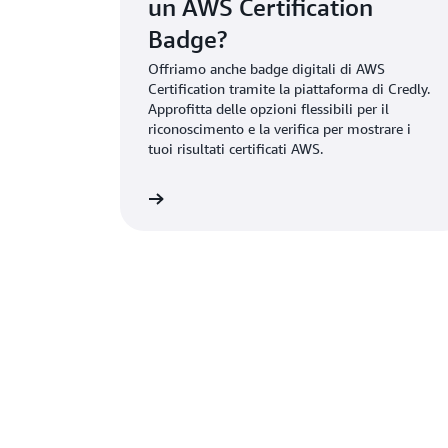
un AWS Certification
Badge?
Offriamo anche badge digitali di AWS
Certification tramite la piattaforma di Credly.
Approfitta delle opzioni flessibili per il
riconoscimento e la verifica per mostrare i
tuoi risultati certificati AWS.
lteriori informazioni
Ulteriori 