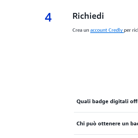
4
4.
Richiedi
Crea un
account Credly
per ri
Quali badge digitali of
Chi può ottenere un ba
Un badge digitale fornisce 
conoscenze, competenze o ri