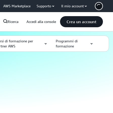
AWS Marketplace
Supporto
Il mio account
Crea un account
Ricerca
Accedi alla console
rsi di formazione per
Programmi di
rtner AWS
formazione