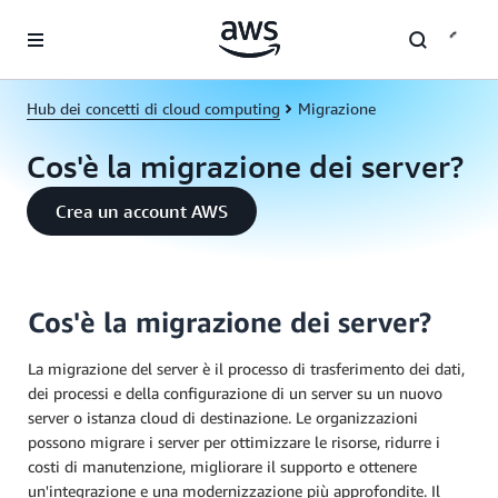
Passa al contenuto principale
Hub dei concetti di cloud computing
Migrazione
Cos'è la migrazione dei server?
Crea un account AWS
Cos'è la migrazione dei server?
La migrazione del server è il processo di trasferimento dei dati,
dei processi e della configurazione di un server su un nuovo
server o istanza cloud di destinazione. Le organizzazioni
possono migrare i server per ottimizzare le risorse, ridurre i
costi di manutenzione, migliorare il supporto e ottenere
un'integrazione e una modernizzazione più approfondite. Il