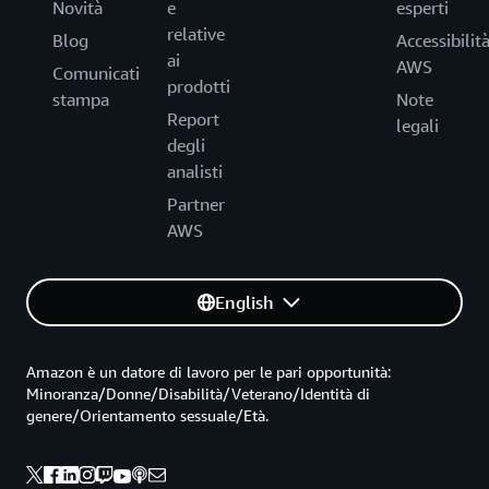
Novità
e
esperti
relative
Blog
Accessibilit
ai
AWS
Comunicati
prodotti
stampa
Note
Report
legali
degli
analisti
Partner
AWS
English
Amazon è un datore di lavoro per le pari opportunità:
Minoranza/Donne/Disabilità/Veterano/Identità di
genere/Orientamento sessuale/Età.