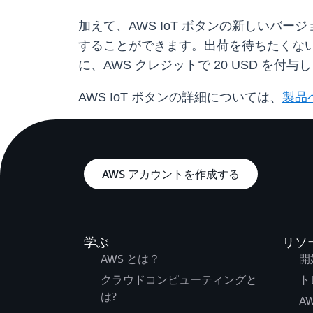
加えて、AWS IoT ボタンの新しいバ
することができます。出荷を待ちたくない場
に、AWS クレジットで 20 USD を付与
AWS IoT ボタンの詳細については、
製品
AWS アカウントを作成する
学ぶ
リソ
AWS とは？
開
クラウドコンピューティングと
ト
は?
AW