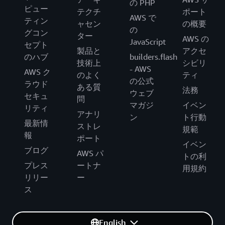
の PHP
ピュー
テクチ
ポート
AWS で
ティン
ャセン
の概要
の
グコン
ター
AWS の
JavaScript
セプト
製品と
アクセ
のハブ
builders.flash
技術上
シビリ
- AWS
AWS ク
のよく
ティ
の公式
ラウド
ある質
法務
ウェブ
セキュ
問
マガジ
イベン
リティ
アナリ
ン
ト行動
最新情
ストレ
規範
報
ポート
イベン
ブログ
AWS パ
トの利
プレス
ートナ
用規約
リリー
ー
ス
English