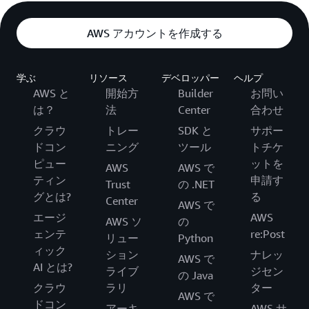
AWS アカウントを作成する
学ぶ
リソース
デベロッパー
ヘルプ
AWS と
開始方
Builder
お問い
は？
法
Center
合わせ
クラウ
トレー
SDK と
サポー
ドコン
ニング
ツール
トチケ
ピュー
ットを
AWS
AWS で
ティン
申請す
Trust
の .NET
グとは?
る
Center
AWS で
エージ
AWS
AWS ソ
の
ェンテ
re:Post
リュー
Python
ィック
ション
ナレッ
AWS で
AI とは?
ライブ
ジセン
の Java
クラウ
ラリ
ター
AWS で
ドコン
アーキ
AWS サ