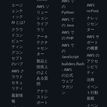
AWS で
エージ
AWS
AWS ソ
の
ェンテ
re:Post
リュー
Python
ィック
ション
ナレッ
AWS で
AI とは?
ライブ
ジセン
の Java
クラウ
ラリ
ター
AWS で
ドコン
アーキ
AWS サ
の PHP
ピュー
テクチ
ポート
AWS で
ティン
ャセン
の概要
の
グコン
ター
AWS の
JavaScript
セプト
製品と
アクセ
のハブ
builders.flash
技術上
シビリ
- AWS
AWS ク
のよく
ティ
の公式
ラウド
ある質
法務
ウェブ
セキュ
問
マガジ
イベン
リティ
アナリ
ン
ト行動
最新情
ストレ
規範
報
ポート
イベン