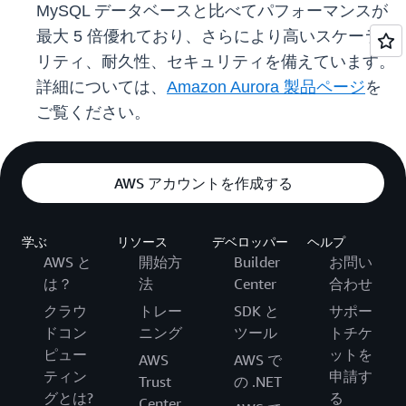
MySQL データベースと比べてパフォーマンスが
最大 5 倍優れており、さらにより高いスケーラビ
リティ、耐久性、セキュリティを備えています。
詳細については、
Amazon Aurora 製品ページ
を
ご覧ください。
AWS アカウントを作成する
学ぶ
リソース
デベロッパー
ヘルプ
AWS と
開始方
Builder
お問い
は？
法
Center
合わせ
クラウ
トレー
SDK と
サポー
ドコン
ニング
ツール
トチケ
ピュー
ットを
AWS
AWS で
ティン
申請す
Trust
の .NET
グとは?
る
Center