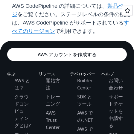
AWS CodePipeline の詳細については、
製品ペー
ジ
をご覧ください。ステージレベルの条件の機能
は、AWS CodePipeline がサポートされている
す
べてのリージョン
で利用できます。
AWS アカウントを作成する
学ぶ
リソース
デベロッパー
ヘルプ
AWS と
開始方
Builder
お問い
は？
法
Center
合わせ
クラウ
トレー
SDK と
サポー
ドコン
ニング
ツール
トチケ
ピュー
ットを
AWS
AWS で
ティン
申請す
Trust
の .NET
グとは?
る
Center
AWS で