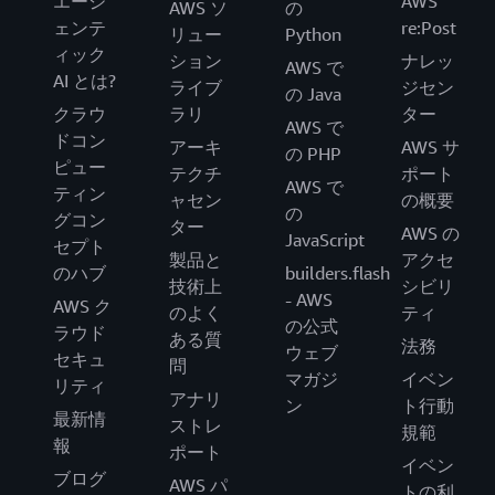
エージ
AWS
AWS ソ
の
ェンテ
re:Post
リュー
Python
ィック
ション
ナレッ
AWS で
AI とは?
ライブ
ジセン
の Java
クラウ
ラリ
ター
AWS で
ドコン
アーキ
AWS サ
の PHP
ピュー
テクチ
ポート
AWS で
ティン
ャセン
の概要
の
グコン
ター
AWS の
JavaScript
セプト
製品と
アクセ
のハブ
builders.flash
技術上
シビリ
- AWS
AWS ク
のよく
ティ
の公式
ラウド
ある質
法務
ウェブ
セキュ
問
マガジ
イベン
リティ
アナリ
ン
ト行動
最新情
ストレ
規範
報
ポート
イベン
ブログ
AWS パ
トの利