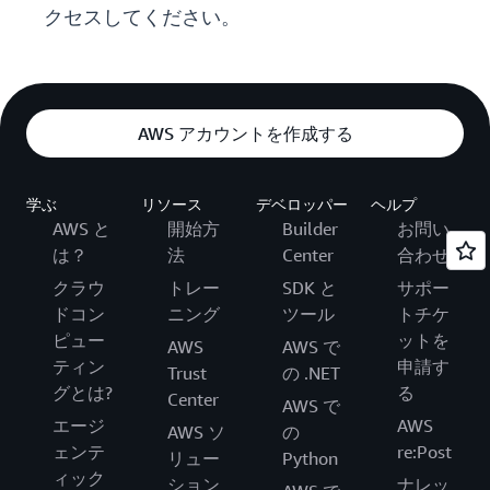
クセスしてください。
AWS アカウントを作成する
学ぶ
リソース
デベロッパー
ヘルプ
AWS と
開始方
Builder
お問い
は？
法
Center
合わせ
クラウ
トレー
SDK と
サポー
ドコン
ニング
ツール
トチケ
ピュー
ットを
AWS
AWS で
ティン
申請す
Trust
の .NET
グとは?
る
Center
AWS で
エージ
AWS
AWS ソ
の
ェンテ
re:Post
リュー
Python
ィック
ション
ナレッ