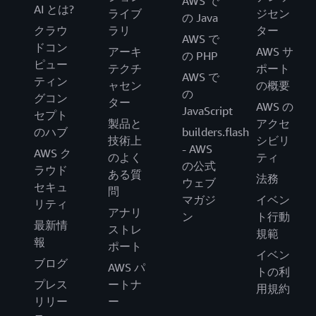
AWS で
AI とは?
ライブ
ジセン
の Java
クラウ
ラリ
ター
AWS で
ドコン
アーキ
AWS サ
の PHP
ピュー
テクチ
ポート
AWS で
ティン
ャセン
の概要
の
グコン
ター
AWS の
JavaScript
セプト
製品と
アクセ
のハブ
builders.flash
技術上
シビリ
- AWS
AWS ク
のよく
ティ
の公式
ラウド
ある質
法務
ウェブ
セキュ
問
マガジ
イベン
リティ
アナリ
ン
ト行動
最新情
ストレ
規範
報
ポート
イベン
ブログ
AWS パ
トの利
プレス
ートナ
用規約
リリー
ー