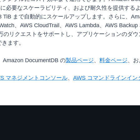
るときに必要なスケーラビリティ、および耐久性を提供す
B まで自動的にスケールアップします。さらに、Amazon Do
n CloudWatch、AWS CloudTrail、AWS Lambda、
秒あたり数百万のリクエストをサポートし、アプリケーションの
できます。
mazon DocumentDB の
製品ページ
、
料金ページ
、お
WS マネジメントコンソール
、
AWS コマンドラインインタ