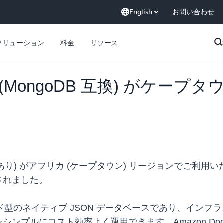
English
お問い合わせ
ソリューション
料金
リソース
tDB (MongoDB 互換) が
DB 互換性あり) がアフリカ (ケープタウン) リージョンでご
されました。
ルマネージド型のネイティブ JSON データベースであり、
プルにコスト効率よく運用できます。Amazon Docu