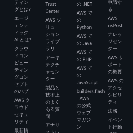
ティン
申請す
Trust
の .NET
グとは?
る
Center
AWS で
エージ
AWS
AWS ソ
の
ェンテ
re:Post
リュー
Python
ィック
ション
ナレッ
AWS で
AI とは?
ライブ
ジセン
の Java
クラウ
ラリ
ター
AWS で
ドコン
アーキ
AWS サ
の PHP
ピュー
テクチ
ポート
AWS で
ティン
ャセン
の概要
の
グコン
ター
AWS の
JavaScript
セプト
製品と
アクセ
のハブ
builders.flash
技術上
シビリ
- AWS
AWS ク
のよく
ティ
の公式
ラウド
ある質
法務
ウェブ
セキュ
問
マガジ
イベン
リティ
アナリ
ン
ト行動
最新情
ストレ