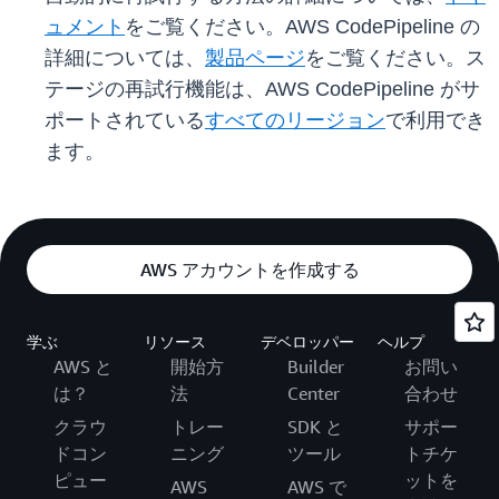
ュメント
をご覧ください。AWS CodePipeline の
詳細については、
製品ページ
をご覧ください。ス
テージの再試行機能は、AWS CodePipeline がサ
ポートされている
すべてのリージョン
で利用でき
ます。
AWS アカウントを作成する
学ぶ
リソース
デベロッパー
ヘルプ
AWS と
開始方
Builder
お問い
は？
法
Center
合わせ
クラウ
トレー
SDK と
サポー
ドコン
ニング
ツール
トチケ
ピュー
ットを
AWS
AWS で