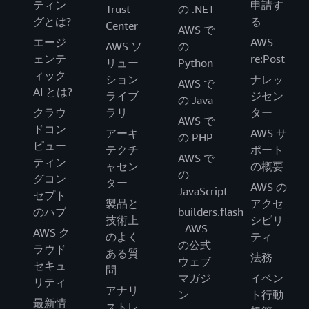
ティン
申請す
Trust
の .NET
グとは?
る
Center
AWS で
エージ
AWS
AWS ソ
の
ェンテ
re:Post
リュー
Python
ィック
ション
ナレッ
AWS で
AI とは?
ライブ
ジセン
の Java
クラウ
ラリ
ター
AWS で
ドコン
アーキ
AWS サ
の PHP
ピュー
テクチ
ポート
AWS で
ティン
ャセン
の概要
の
グコン
ター
AWS の
JavaScript
セプト
製品と
アクセ
のハブ
builders.flash
技術上
シビリ
- AWS
AWS ク
のよく
ティ
の公式
ラウド
ある質
法務
ウェブ
セキュ
問
マガジ
イベン
リティ
アナリ
ン
ト行動
最新情
ストレ