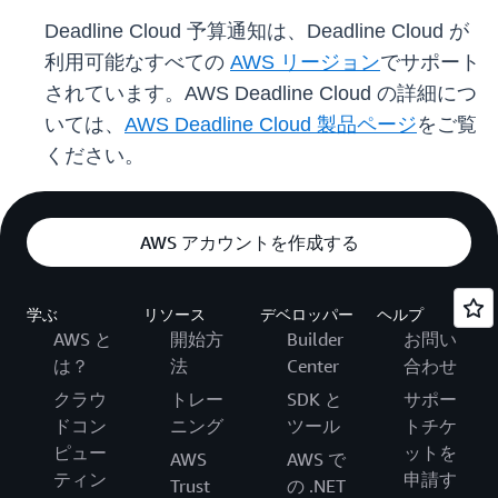
Deadline Cloud 予算通知は、Deadline Cloud が
利用可能なすべての
AWS リージョン
でサポート
されています。AWS Deadline Cloud の詳細につ
いては、
AWS Deadline Cloud 製品ページ
をご覧
ください。
AWS アカウントを作成する
学ぶ
リソース
デベロッパー
ヘルプ
AWS と
開始方
Builder
お問い
は？
法
Center
合わせ
クラウ
トレー
SDK と
サポー
ドコン
ニング
ツール
トチケ
ピュー
ットを
AWS
AWS で
ティン
申請す
Trust
の .NET