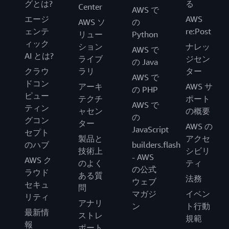
グとは?
る
Center
AWS で
エージ
AWS
AWS ソ
の
ェンテ
re:Post
リュー
Python
ィック
ション
ナレッ
AWS で
AI とは?
ライブ
ジセン
の Java
クラウ
ラリ
ター
AWS で
ドコン
アーキ
AWS サ
の PHP
ピュー
テクチ
ポート
AWS で
ティン
ャセン
の概要
の
グコン
ター
AWS の
JavaScript
セプト
製品と
アクセ
のハブ
builders.flash
技術上
シビリ
- AWS
AWS ク
のよく
ティ
の公式
ラウド
ある質
法務
ウェブ
セキュ
問
マガジ
イベン
リティ
アナリ
ン
ト行動
最新情
ストレ
規範
報
ポート