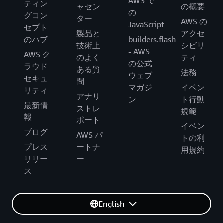
AWS で
ティン
ャセン
の概要
の
グコン
ター
AWS の
JavaScript
セプト
製品と
アクセ
のハブ
builders.flash
技術上
シビリ
- AWS
AWS ク
のよく
ティ
の公式
ラウド
ある質
法務
ウェブ
セキュ
問
マガジ
イベン
リティ
アナリ
ン
ト行動
最新情
ストレ
規範
報
ポート
イベン
ブログ
AWS パ
トの利
プレス
ートナ
用規約
リリー
ー
ス
English