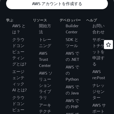
AWS アカウントを作成する
学ぶ
リソース
デベロッパー
ヘルプ
AWS と
開始方
Builder
お問い
は？
法
Center
合わせ
クラウ
トレー
SDK と
サポー
ドコン
ニング
ツール
トチケ
ピュー
ットを
AWS
AWS で
ティン
申請す
Trust
の .NET
グとは?
る
Center
AWS で
エージ
AWS
AWS ソ
の
ェンテ
re:Post
リュー
Python
ィック
ション
ナレッ
AWS で
AI とは?
ライブ
ジセン
の Java
クラウ
ラリ
ター
AWS で
ドコン
アーキ
AWS サ
の PHP
ピュー
テクチ
ポート