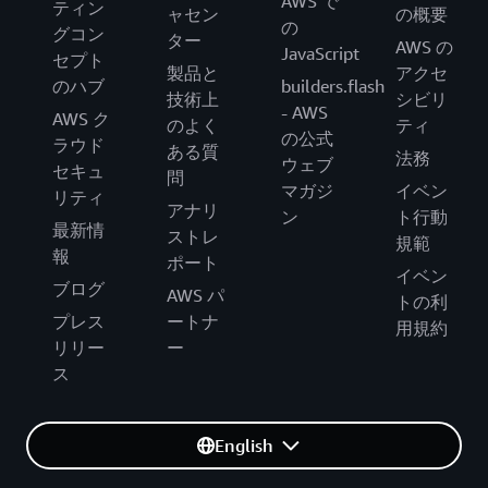
AWS で
ティン
ャセン
の概要
の
グコン
ター
AWS の
JavaScript
セプト
製品と
アクセ
のハブ
builders.flash
技術上
シビリ
- AWS
AWS ク
のよく
ティ
の公式
ラウド
ある質
法務
ウェブ
セキュ
問
マガジ
イベン
リティ
アナリ
ン
ト行動
最新情
ストレ
規範
報
ポート
イベン
ブログ
AWS パ
トの利
プレス
ートナ
用規約
リリー
ー
ス
English