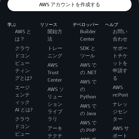
AWS アカウントを作成する
学ぶ
リソース
デベロッパー
ヘルプ
AWS と
開始方
Builder
お問い
は？
法
Center
合わせ
クラウ
トレー
SDK と
サポー
ドコン
ニング
ツール
トチケ
ピュー
ットを
AWS
AWS で
ティン
申請す
Trust
の .NET
グとは?
る
Center
AWS で
エージ
AWS
AWS ソ
の
ェンテ
re:Post
リュー
Python
ィック
ション
ナレッ
AWS で
AI とは?
ライブ
ジセン
の Java
クラウ
ラリ
ター
AWS で
ドコン
アーキ
AWS サ
の PHP
ピュー
テクチ
ポート