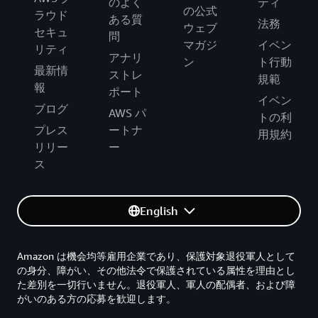
のよく
ティ
の公式
ラウド
ある質
法務
ウェブ
セキュ
問
マガジ
イベン
リティ
アナリ
ン
ト行動
最新情
ストレ
規範
報
ポート
イベン
ブログ
AWS パ
トの利
プレス
ートナ
用規約
リリー
ー
ス
English
Amazon は機会均等雇用企業であり、保護対象退役軍人として
の身分、障がい、その他法令で保護されている属性を理由とし
た差別を一切行いません。退役軍人、軍人の配偶者、および障
がいのある方の応募を歓迎します。