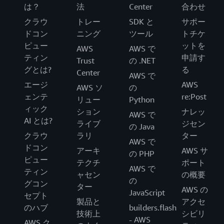
は？
法
Center
合わせ
クラウ
トレー
SDK と
サポー
ドコン
ニング
ツール
トチケ
ピュー
ットを
AWS
AWS で
ティン
申請す
Trust
の .NET
グとは?
る
Center
AWS で
エージ
AWS
AWS ソ
の
ェンテ
re:Post
リュー
Python
ィック
ション
ナレッ
AWS で
AI とは?
ライブ
ジセン
の Java
クラウ
ラリ
ター
AWS で
ドコン
アーキ
AWS サ
の PHP
ピュー
テクチ
ポート
AWS で
ティン
ャセン
の概要
の
グコン
ター
AWS の
JavaScript
セプト
製品と
アクセ
のハブ
builders.flash
技術上
シビリ
- AWS
AWS ク