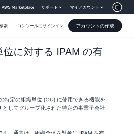
AWS Marketplace
サポート
マイアカウント
アカウントの作成
検索
コンソールにサインイン
の組織単位に対する IPAM の有
tions 内の特定の組織単位 (OU) に使用できる機能を
U としてグループ化された特定の事業子会社
です。通常は、組織全体を対象に IPAM を有