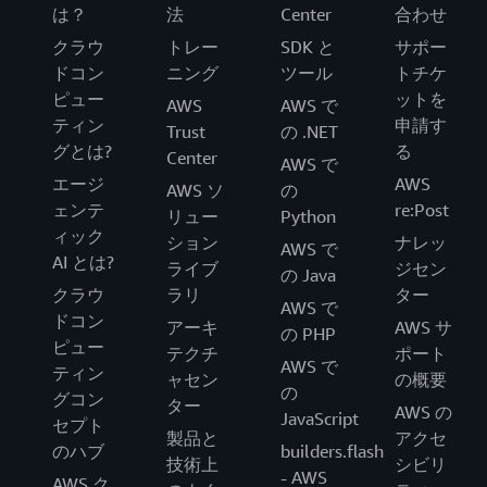
は？
法
Center
合わせ
クラウ
トレー
SDK と
サポー
ドコン
ニング
ツール
トチケ
ピュー
ットを
AWS
AWS で
ティン
申請す
Trust
の .NET
グとは?
る
Center
AWS で
エージ
AWS
AWS ソ
の
ェンテ
re:Post
リュー
Python
ィック
ション
ナレッ
AWS で
AI とは?
ライブ
ジセン
の Java
クラウ
ラリ
ター
AWS で
ドコン
アーキ
AWS サ
の PHP
ピュー
テクチ
ポート
AWS で
ティン
ャセン
の概要
の
グコン
ター
AWS の
JavaScript
セプト
製品と
アクセ
のハブ
builders.flash
技術上
シビリ
- AWS
AWS ク