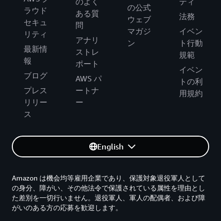
のよく
ティ
の公式
ラウド
ある質
法務
ウェブ
セキュ
問
マガジ
イベン
リティ
アナリ
ン
ト行動
最新情
ストレ
規範
報
ポート
イベン
ブログ
AWS パ
トの利
プレス
ートナ
用規約
リリー
ー
ス
English
Amazon は機会均等雇用企業であり、保護対象退役軍人として
の身分、障がい、その他法令で保護されている属性を理由とし
た差別を一切行いません。退役軍人、軍人の配偶者、および障
がいのある方の応募を歓迎します。