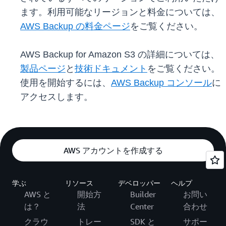
ます。利用可能なリージョンと料金については、
AWS Backup の料金ページ
をご覧ください。
AWS Backup for Amazon S3 の詳細については、
製品ページ
と
技術ドキュメント
をご覧ください。
使用を開始するには、
AWS Backup コンソール
に
アクセスします。
AWS アカウントを作成する
学ぶ
リソース
デベロッパー
ヘルプ
AWS と
開始方
Builder
お問い
は？
法
Center
合わせ
クラウ
トレー
SDK と
サポー