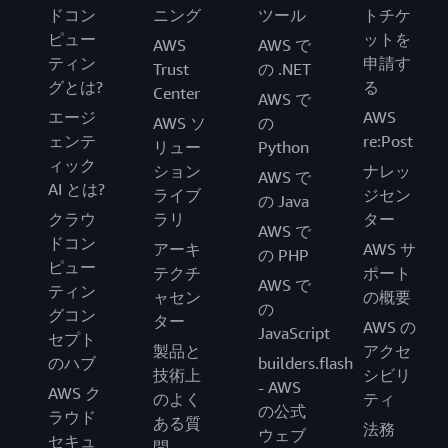
ドコン
ニング
ツール
トチケ
ピュー
ットを
AWS
AWS で
ティン
申請す
Trust
の .NET
グとは?
る
Center
AWS で
エージ
AWS
AWS ソ
の
ェンテ
re:Post
リュー
Python
ィック
ション
ナレッ
AWS で
AI とは?
ライブ
ジセン
の Java
クラウ
ラリ
ター
AWS で
ドコン
アーキ
AWS サ
の PHP
ピュー
テクチ
ポート
AWS で
ティン
ャセン
の概要
の
グコン
ター
AWS の
JavaScript
セプト
製品と
アクセ
のハブ
builders.flash
技術上
シビリ
- AWS
AWS ク
のよく
ティ
の公式
ラウド
ある質
法務
ウェブ
セキュ
問