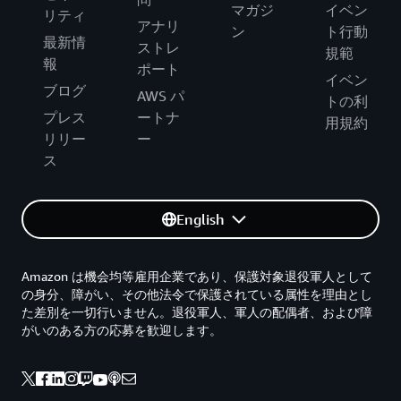
マガジ
イベン
リティ
アナリ
ン
ト行動
最新情
ストレ
規範
報
ポート
イベン
ブログ
AWS パ
トの利
プレス
ートナ
用規約
リリー
ー
ス
English
Amazon は機会均等雇用企業であり、保護対象退役軍人として
の身分、障がい、その他法令で保護されている属性を理由とし
た差別を一切行いません。退役軍人、軍人の配偶者、および障
がいのある方の応募を歓迎します。