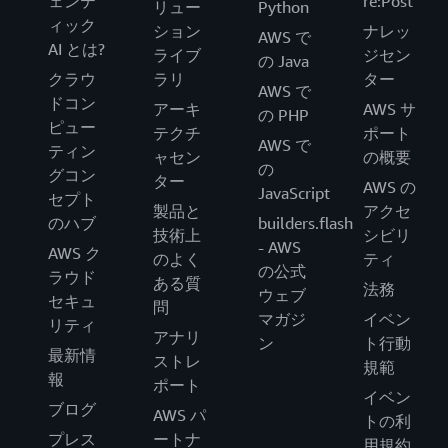
ェンテ
re:Post
リュー
Python
ィック
ション
ナレッ
AWS で
AI とは?
ライブ
ジセン
の Java
クラウ
ラリ
ター
AWS で
ドコン
アーキ
AWS サ
の PHP
ピュー
テクチ
ポート
AWS で
ティン
ャセン
の概要
の
グコン
ター
AWS の
JavaScript
セプト
製品と
アクセ
のハブ
builders.flash
技術上
シビリ
- AWS
AWS ク
のよく
ティ
の公式
ラウド
ある質
法務
ウェブ
セキュ
問
マガジ
イベン
リティ
アナリ
ン
ト行動
最新情
ストレ
規範
報
ポート
イベン
ブログ
AWS パ
トの利
プレス
ートナ
用規約