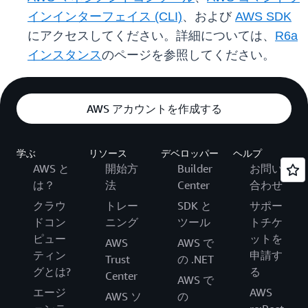
インインターフェイス (CLI)
、および
AWS SDK
にアクセスしてください。詳細については、
R6a
インスタンス
のページを参照してください。
AWS アカウントを作成する
学ぶ
リソース
デベロッパー
ヘルプ
AWS と
開始方
Builder
お問い
は？
法
Center
合わせ
クラウ
トレー
SDK と
サポー
ドコン
ニング
ツール
トチケ
ピュー
ットを
AWS
AWS で
ティン
申請す
Trust
の .NET
グとは?
る
Center
AWS で
エージ
AWS
AWS ソ
の